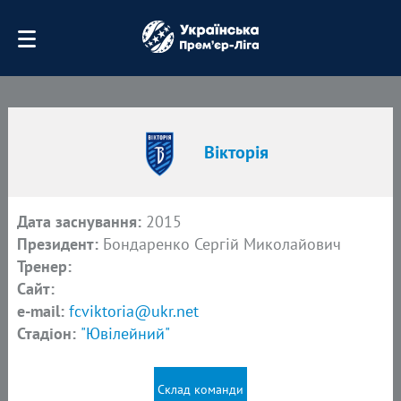
Вікторія
Дата заснування:
2015
Президент:
Бондаренко Сергій Миколайович
Тренер:
Сайт:
e-mail:
fcviktoria@ukr.net
Стадіон:
"Ювілейний"
Склад команди