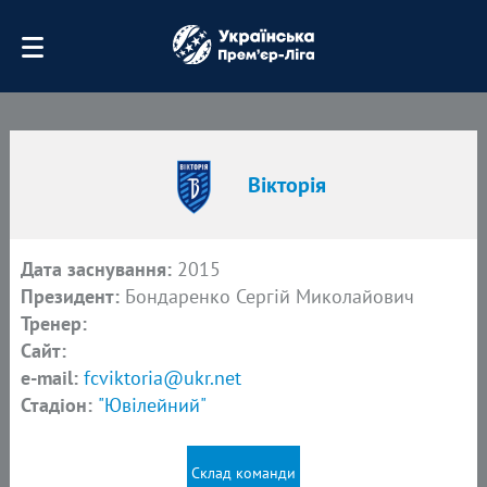
Вікторія
Дата заснування:
2015
Президент:
Бондаренко Сергій Миколайович
Тренер:
Сайт:
e-mail:
fcviktoria@ukr.net
Стадіон:
"Ювілейний"
Склад команди