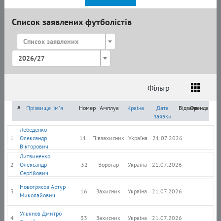
Список заявлених футболістів
Список заявлених
2026/27
Фільтр
Список
Амплуа
Громадянство
#
Прізвище
Ім'я
Номер
Амплуа
Країна
Дата
Відзаяв.
Оренда
заявки
Лебеденко
1
Олександр
11
Півзахисник
Україна
21.07.2026
Вікторович
Литвиненко
2
Олександр
32
Воротар
Україна
21.07.2026
Сергійович
Новотрясов Артур
3
16
Захисник
Україна
21.07.2026
Миколайович
Ульянов Дмитро
4
33
Захисник
Україна
21.07.2026