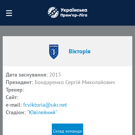
Вікторія
Дата заснування:
2015
Президент:
Бондаренко Сергій Миколайович
Тренер:
Сайт:
e-mail:
fcviktoria@ukr.net
Стадіон:
"Ювілейний"
Склад команди