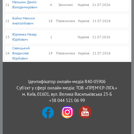
Мельник Даніїл
21
4
Захисник
Україна
21.07.2026
Володимирович
Бойко Максим
22
18
Півзахисник
Україна
21.07.2026
Анатолійович
Юрченко Назар
23
1
Україна
21.07.2026
Юрійович
Савицький
24
Владислав
19
Півзахисник
Україна
21.07.2026
Юрійович
Ідентифікатор онлайн-медіа R40-05906
Суб'єкт у сфері онлайн-медіа: ТОВ «ПРЕМ’ЄР-ЛІГА.»
м. Київ, 01601, вул. Велика Васильківська 23-Б
+38 044 521 06 99