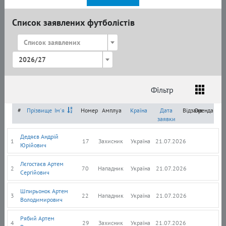
Список заявлених футболістів
Список заявлених
2026/27
Фільтр
Список
Амплуа
Громадянство
#
Прізвище
Ім'я
Номер
Амплуа
Країна
Дата
Відзаяв.
Оренда
заявки
Дедяєв Андрій
1
17
Захисник
Україна
21.07.2026
Юрійович
Лєгостаєв Артем
2
70
Нападник
Україна
21.07.2026
Сергійович
Шпирьонок Артем
3
22
Нападник
Україна
21.07.2026
Володимирович
Рябий Артем
4
29
Захисник
Україна
21.07.2026