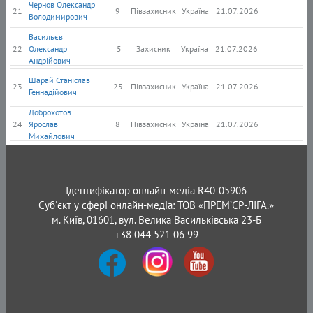
Чернов Олександр
21
9
Півзахисник
Україна
21.07.2026
Володимирович
Васильєв
22
Олександр
5
Захисник
Україна
21.07.2026
Андрійович
Шарай Станіслав
23
25
Півзахисник
Україна
21.07.2026
Геннадійович
Доброхотов
24
Ярослав
8
Півзахисник
Україна
21.07.2026
Михайлович
Ідентифікатор онлайн-медіа R40-05906
Суб'єкт у сфері онлайн-медіа: ТОВ «ПРЕМ’ЄР-ЛІГА.»
м. Київ, 01601, вул. Велика Васильківська 23-Б
+38 044 521 06 99