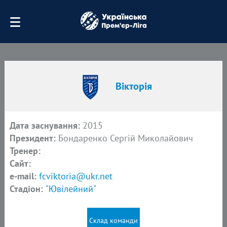
Вікторія
Дата заснування:
2015
Президент:
Бондаренко Сергій Миколайович
Тренер:
Сайт:
e-mail:
fcviktoria@ukr.net
Стадіон:
"Ювілейний"
Склад команди