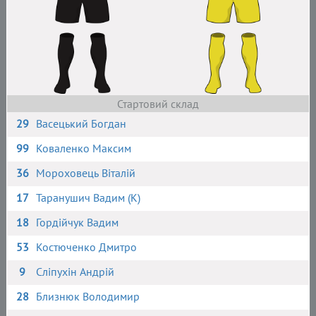
Стартовий склад
29
Васецький Богдан
99
Коваленко Максим
36
Мороховець Віталій
17
Таранушич Вадим (К)
18
Гордійчук Вадим
53
Костюченко Дмитро
9
Сліпухін Андрій
28
Близнюк Володимир