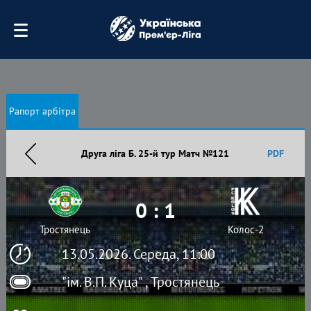
Рапорт арбітра
Друга ліга Б. 25-й тур Матч №121
PDF
0 : 1
Тростянець
Колос-2
13.05.2026. Середа, 11:00
"ім. В.П. Куца" , Тростянець