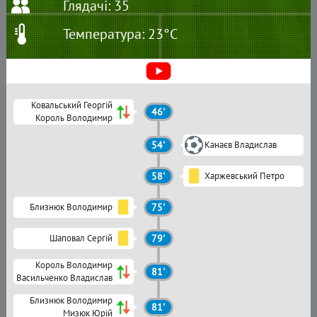
Глядачі: 35
Температура: 23°C
Ковальський Георгій
46'
Король Володимир
54'
Канаєв Владислав
58'
Харжевський Петро
Близнюк Володимир
75'
Шаповал Сергій
79'
Король Володимир
81'
Васильченко Владислав
Близнюк Володимир
81'
Мизюк Юрій