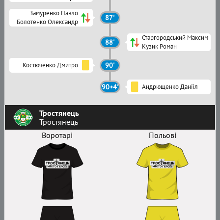
Замуренко Павло
87'
Болотенко Олександр
Старгородський Максим
88'
Кузик Роман
Костюченко Дмитро
90'
90+4'
Андрющенко Даніїл
Тростянець
Тростянець
Воротарі
Польові