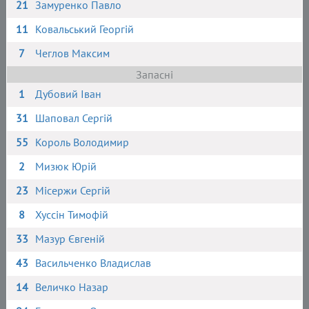
21
Замуренко Павло
11
Ковальський Георгій
7
Чеглов Максим
Запасні
1
Дубовий Іван
31
Шаповал Сергій
55
Король Володимир
2
Мизюк Юрій
23
Місержи Сергій
8
Хуссін Тимофій
33
Мазур Євгеній
43
Васильченко Владислав
14
Величко Назар