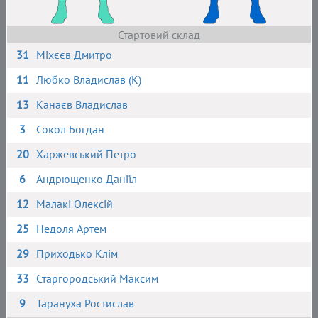
Стартовий склад
31
Міхєєв Дмитро
11
Любко Владислав (К)
13
Канаєв Владислав
3
Сокол Богдан
20
Харжевський Петро
6
Андрющенко Даніїл
12
Малакі Олексій
25
Недоля Артем
29
Приходько Клім
33
Старгородський Максим
9
Тарануха Ростислав