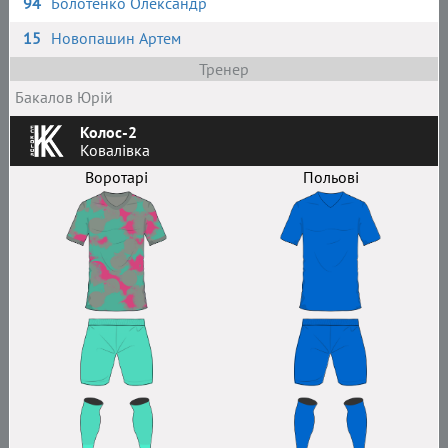
94
Болотенко Олександр
15
Новопашин Артем
Тренер
Бакалов Юрій
Колос-2
Ковалівка
Воротарі
Польові