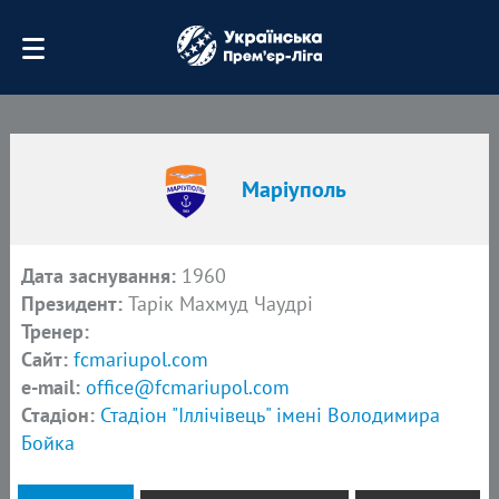
Маріуполь
Дата заснування:
1960
Президент:
Тарік Махмуд Чаудрі
Тренер:
Сайт:
fcmariupol.com
e-mail:
office@fcmariupol.com
Стадіон:
Стадіон "Іллічівець" імені Володимира
Бойка