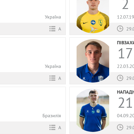
2
Україна
12.07.1
А
29.
ПІВЗАХ
17
Україна
22.03.2
А
29.
НАПАД
21
Бразилія
04.09.2
А
29.