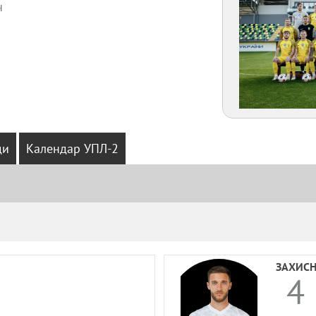
ч
ди
Календар УПЛ-2
Амплуа
Громадянство
ЗАХИС
4