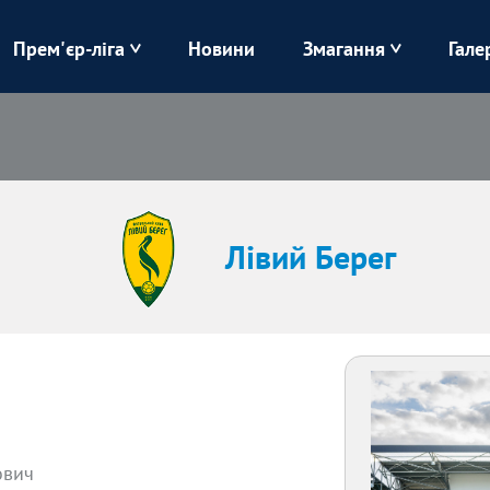
Прем'єр-ліга
Новини
Змагання
Гале
Верес
Динамо
Карпати
Колос
Лівий Берег
ЛНЗ
Лівий Берег
Харків
Чорноморець
ович