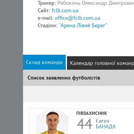
Тренер:
Рябоконь Олександр Дмитрови
Сайт:
fclb.com.ua
e-mail:
office@fclb.com.ua
Стадіон:
"Арена Лівий Берег"
Склад команди
Календар головної коман
Список заявлених футболістів
Список
ПІВЗАХИСНИК
44
Євген
БАНАДА