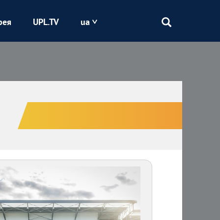
рея
UPL.TV
ua
Епіцентр
Кривбас
Оболонь
Шахтар