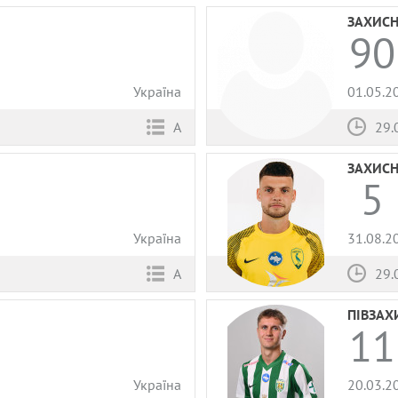
ЗАХИС
90
Україна
01.05.2
А
29.
ЗАХИС
5
Україна
31.08.2
А
29.
ПІВЗАХ
11
Україна
20.03.2