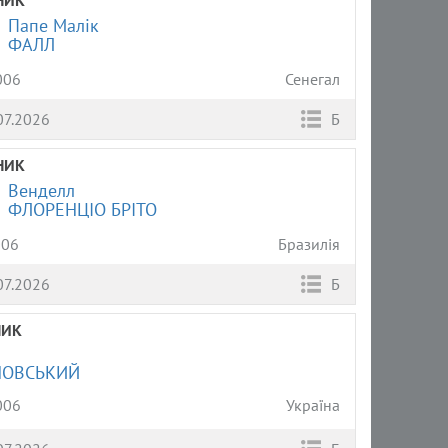
Папе Малік
ФАЛЛ
006
Сенегал
07.2026
Б
НИК
Венделл
ФЛОРЕНЦІО БРІТО
006
Бразилія
07.2026
Б
НИК
НОВСЬКИЙ
006
Україна