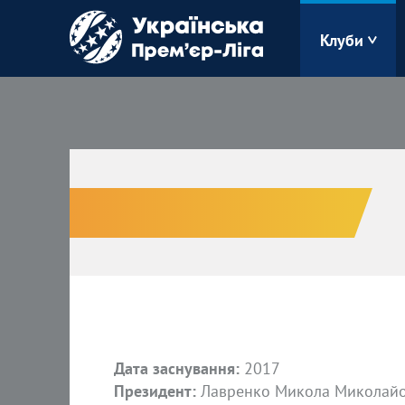
Клуби
Буковина
Зоря
Кудрівка
Полісся
Дата заснування:
2017
Президент:
Лавренко Микола Миколай