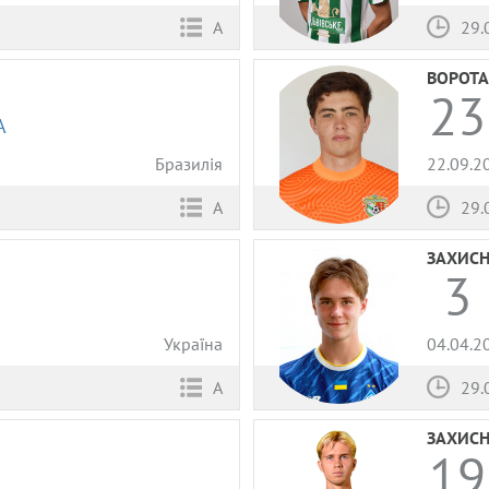
А
29.
ВОРОТА
23
А
Бразилія
22.09.2
А
29.
ЗАХИС
3
Україна
04.04.2
А
29.
ЗАХИС
19