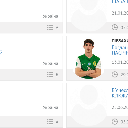
ШАБА
21.01.2
Україна
05.
А
ПІВЗАХ
Богдан
ПАСІЧ
Й
13.01.2
Україна
29.
Б
В'ячес
КЛЮК
Україна
25.06.2
А
05.