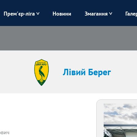
Прем'єр-ліга
Новини
Змагання
Гале
Верес
Динамо
Карпати
Колос
Лівий Берег
ЛНЗ
Лівий Берег
Харків
Чорноморець
ович