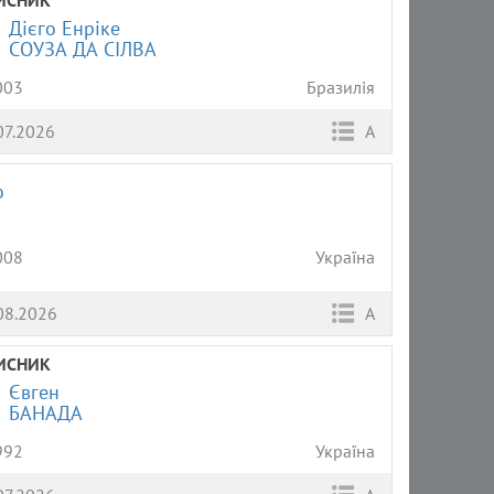
Дієго Енріке
СОУЗА ДА СІЛВА
003
Бразилія
07.2026
А
о
008
Україна
08.2026
А
ИСНИК
Євген
БАНАДА
992
Україна