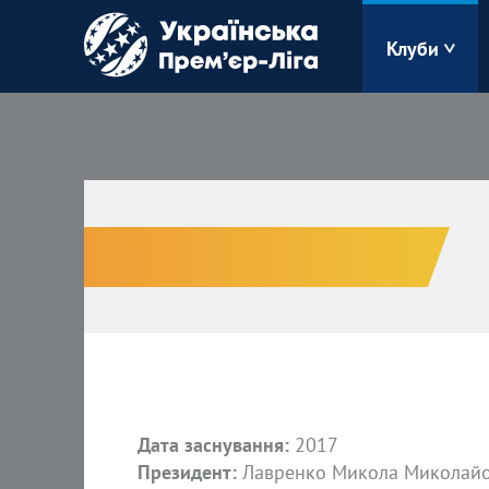
Клуби
Буковина
Зоря
Кудрівка
Полісся
Дата заснування:
2017
Президент:
Лавренко Микола Миколай