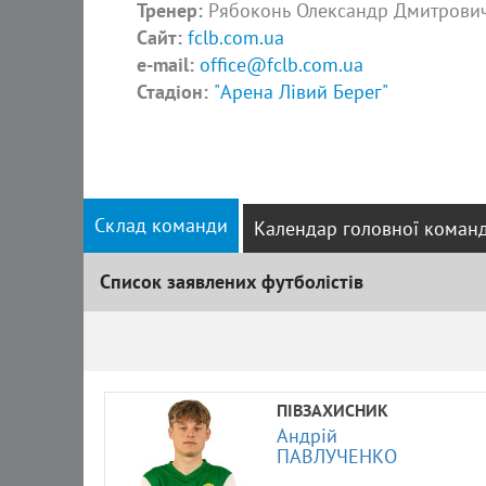
Тренер:
Рябоконь Олександр Дмитрови
Сайт:
fclb.com.ua
e-mail:
office@fclb.com.ua
Стадіон:
"Арена Лівий Берег"
Склад команди
Календар головної коман
Список заявлених футболістів
Список
ПІВЗАХИСНИК
Андрій
ПАВЛУЧЕНКО