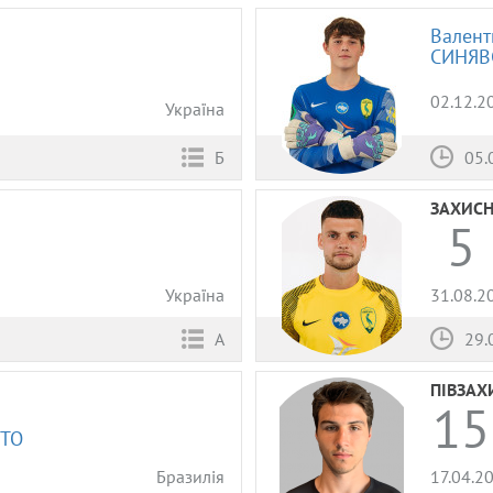
Валент
СИНЯВ
02.12.2
Україна
05.
Б
ЗАХИС
5
Україна
31.08.2
А
29.
ПІВЗАХ
15
ІТО
Бразилія
17.04.2