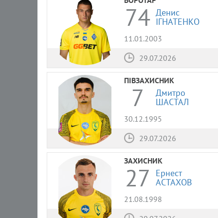
74
Денис
ІГНАТЕНКО
11.01.2003
29.07.2026
ПІВЗАХИСНИК
7
Дмитро
ШАСТАЛ
30.12.1995
29.07.2026
ЗАХИСНИК
27
Ернест
АСТАХОВ
21.08.1998