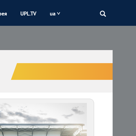
рея
UPL.TV
ua
Епіцентр
Кривбас
Оболонь
Шахтар