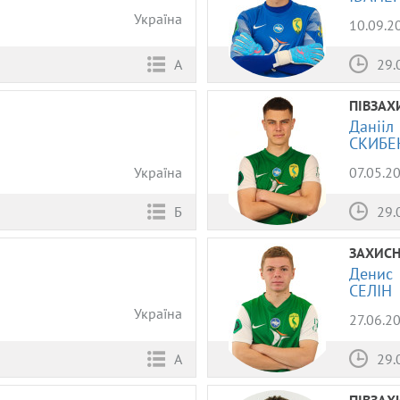
Україна
10.09.2
А
29.
ПІВЗАХ
Данііл
СКИБЕ
Україна
07.05.2
Б
29.
ЗАХИС
Денис
СЕЛІН
Україна
27.06.2
А
29.
ПІВЗАХ