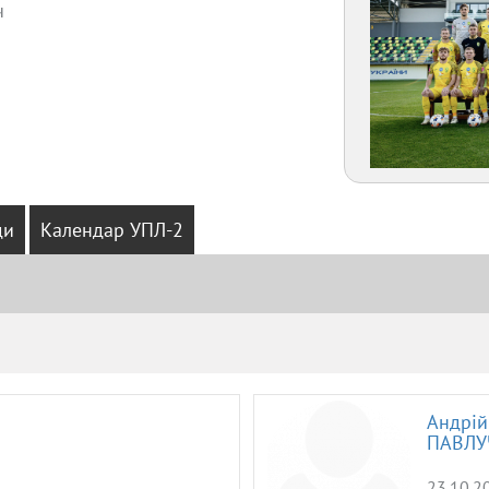
ч
ди
Календар УПЛ-2
Амплуа
Громадянство
Андрій
ПАВЛУ
23.10.2