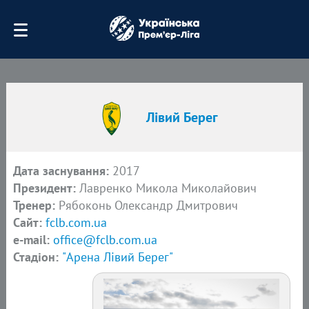
Лівий Берег
Дата заснування:
2017
Президент:
Лавренко Микола Миколайович
Тренер:
Рябоконь Олександр Дмитрович
Сайт:
fclb.com.ua
e-mail:
office@fclb.com.ua
Стадіон:
"Арена Лівий Берег"