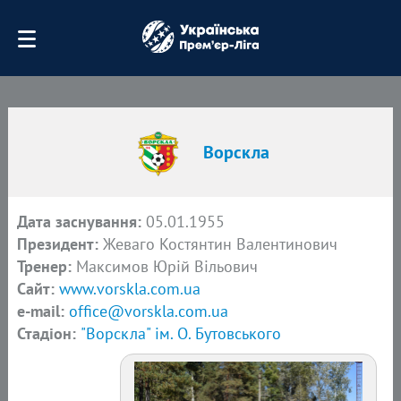
Ворскла
Дата заснування:
05.01.1955
Президент:
Жеваго Костянтин Валентинович
Тренер:
Максимов Юрій Вільович
Сайт:
www.vorskla.com.ua
e-mail:
office@vorskla.com.ua
Стадіон:
"Ворскла" ім. О. Бутовського