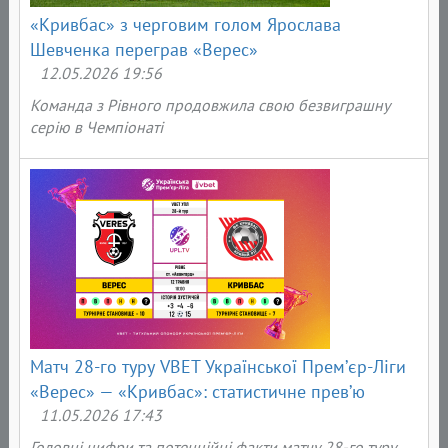
«Кривбас» з черговим голом Ярослава
Шевченка переграв «Верес»
12.05.2026 19:56
Команда з Рівного продовжила свою безвиграшну
серію в Чемпіонаті
Матч 28-го туру VBET Української Прем’єр-Ліги
«Верес» — «Кривбас»: статистичне прев’ю
11.05.2026 17:43
Головні цифри та потенційні факти матчу 28-го туру