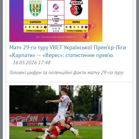
Матч 29-го туру VBET Української Прем’єр-Ліги
«Карпати» — «Верес»: статистичне прев’ю
16.05.2026 17:48
Головні цифри та потенційні факти матчу 29-го туру