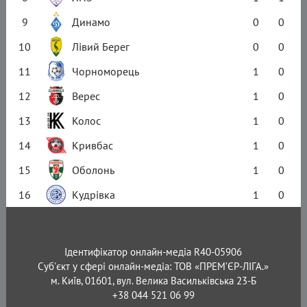
9
Динамо
0
0
10
Лівий Берег
0
0
11
Чорноморець
1
0
12
Верес
1
0
13
Колос
1
0
14
Кривбас
1
0
15
Оболонь
1
0
16
Кудрівка
1
0
Ідентифікатор онлайн-медіа R40-05906
Суб'єкт у сфері онлайн-медіа: ТОВ «ПРЕМ’ЄР-ЛІГА.»
м. Київ, 01601, вул. Велика Васильківська 23-Б
+38 044 521 06 99