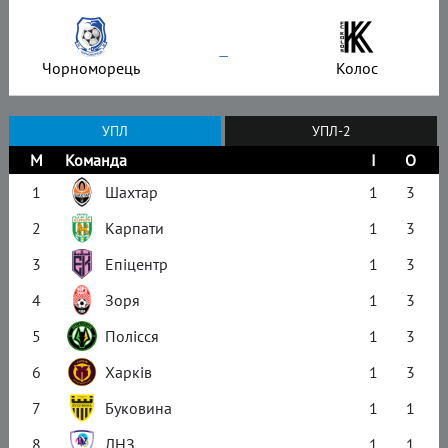
–
Чорноморець
Колос
УПЛ
УПЛ-2
М
Команда
І
О
1
Шахтар
1
3
2
Карпати
1
3
3
Епіцентр
1
3
4
Зоря
1
3
5
Полісся
1
3
6
Харків
1
3
7
Буковина
1
1
8
ЛНЗ
1
1