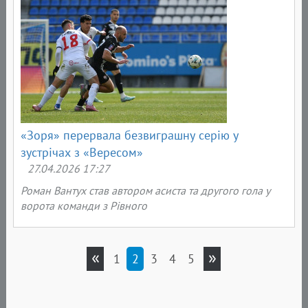
«Зоря» перервала безвиграшну серію у
зустрічах з «Вересом»
27.04.2026 17:27
Роман Вантух став автором асиста та другого гола у
ворота команди з Рівного
«
»
1
2
3
4
5