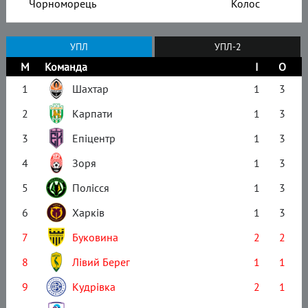
Чорноморець
Колос
УПЛ
УПЛ-2
М
Команда
І
О
1
Шахтар
1
3
2
Карпати
1
3
3
Епіцентр
1
3
4
Зоря
1
3
5
Полісся
1
3
6
Харків
1
3
7
Буковина
2
2
8
Лівий Берег
1
1
9
Кудрівка
2
1