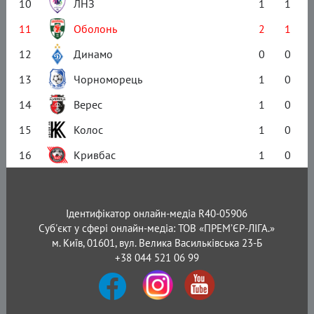
10
ЛНЗ
1
1
11
Оболонь
2
1
12
Динамо
0
0
13
Чорноморець
1
0
14
Верес
1
0
15
Колос
1
0
16
Кривбас
1
0
Ідентифікатор онлайн-медіа R40-05906
Суб'єкт у сфері онлайн-медіа: ТОВ «ПРЕМ’ЄР-ЛІГА.»
м. Київ, 01601, вул. Велика Васильківська 23-Б
+38 044 521 06 99