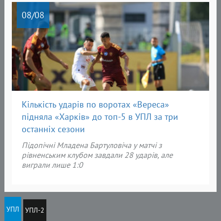
08
/08
Кількість ударів по воротах «Вереса»
підняла «Харків» до топ-5 в УПЛ за три
останніх сезони
Підопічні Младена Бартуловіча у матчі з
рівненським клубом завдали 28 ударів, але
виграли лише 1:0
УПЛ
УПЛ-2