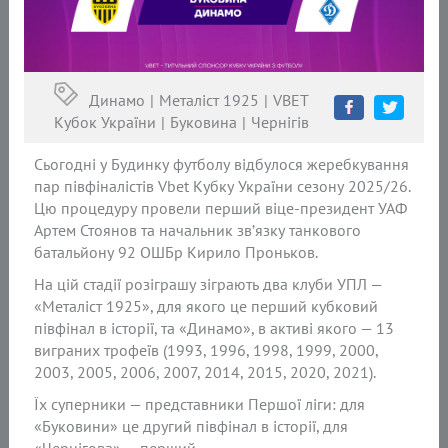
Динамо
Металіст 1925
VBET
Кубок України
Буковина
Чернігів
Сьогодні у Будинку футболу відбулося жеребкування
пар півфіналістів Vbet Кубку України сезону 2025/26.
Цю процедуру провели перший віце-президент УАФ
Артем Стоянов та начальник зв’язку танкового
батальйону 92 ОШБр Кирило Проньков.
На цій стадії розіграшу зіграють два клуби УПЛ —
«Металіст 1925», для якого це перший кубковий
півфінал в історії, та «Динамо», в активі якого — 13
виграних трофеїв (1993, 1996, 1998, 1999, 2000,
2003, 2005, 2006, 2007, 2014, 2015, 2020, 2021).
Їх суперники — представники Першої ліги: для
«Буковини» це другий півфінал в історії, для