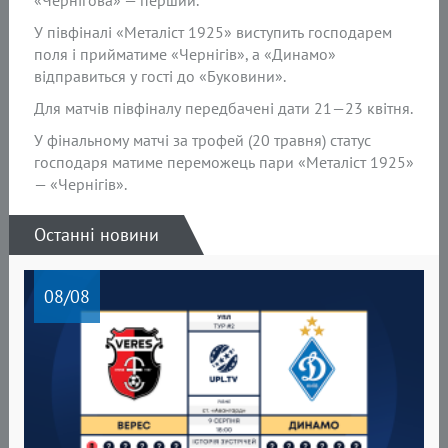
«Чернігова» — перший.
У півфіналі «Металіст 1925» виступить господарем
поля і прийматиме «Чернігів», а «Динамо»
відправиться у гості до «Буковини».
Для матчів півфіналу передбачені дати 21—23 квітня.
У фінальному матчі за трофей (20 травня) статус
господаря матиме переможець пари «Металіст 1925»
— «Чернігів».
Останні новини
08
/08