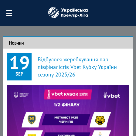
Новини
19
Відбулося жеребкування пар
півфіналістів Vbet Кубку України
БЕР
сезону 2025/26