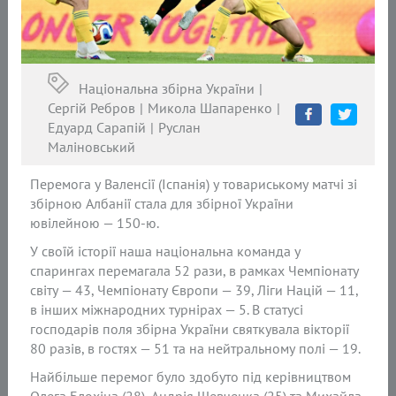
Національна збірна України
Сергій Ребров
Микола Шапаренко
Едуард Сарапій
Руслан
Маліновський
Перемога у Валенсії (Іспанія) у товариському матчі зі
збірною Албанії стала для збірної України
ювілейною — 150-ю.
У своїй історії наша національна команда у
спарингах перемагала 52 рази, в рамках Чемпіонату
світу — 43, Чемпіонату Європи — 39, Ліги Націй — 11,
в інших міжнародних турнірах — 5. В статусі
господарів поля збірна України святкувала вікторії
80 разів, в гостях — 51 та на нейтральному полі — 19.
Найбільше перемог було здобуто під керівництвом