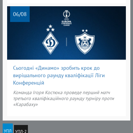
06
/08
Сьогодні «Динамо» зробить крок до
вирішального раунду кваліфікації Ліги
Конференцій
Команда Ігоря Костюка проведе перший матч
третього кваліфікаційного раунду турніру проти
«Карабаху»
УПЛ
УПЛ-2