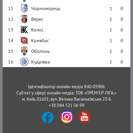
11
Чорноморець
1
0
12
Верес
1
0
13
Колос
1
0
14
Кривбас
1
0
15
Оболонь
1
0
16
Кудрівка
1
0
Ідентифікатор онлайн-медіа R40-05906
Суб'єкт у сфері онлайн-медіа: ТОВ «ПРЕМ’ЄР-ЛІГА.»
м. Київ, 01601, вул. Велика Васильківська 23-Б
+38 044 521 06 99