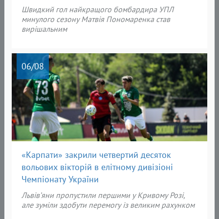
Швидкий гол найкращого бомбардира УПЛ
минулого сезону Матвія Пономаренка став
вирішальним
06
/08
«Карпати» закрили четвертий десяток
вольових вікторій в елітному дивізіоні
Чемпіонату України
Львів’яни пропустили першими у Кривому Розі,
але зуміли здобути перемогу із великим рахунком