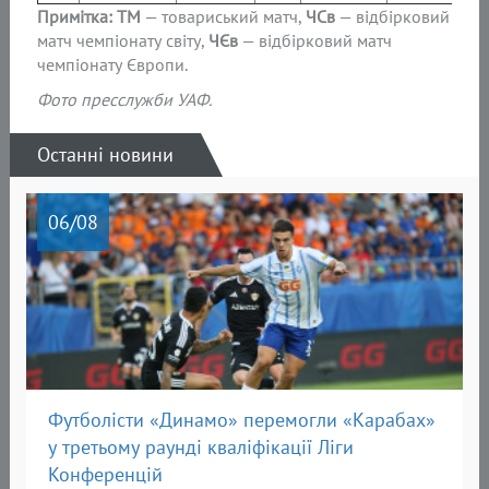
Примітка: ТМ
— товариський матч,
ЧСв
— відбірковий
матч чемпіонату світу,
ЧЄв
— відбірковий матч
чемпіонату Європи.
Фото пресслужби УАФ.
Останні новини
06
/08
Футболісти «Динамо» перемогли «Карабах»
у третьому раунді кваліфікації Ліги
Конференцій