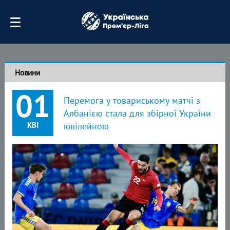
Новини
01
Перемога у товариському матчі з
Албанією стала для збірної України
КВІ
ювілейною