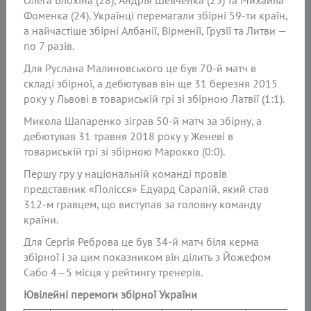
Олега Блохіна (28), Андрія Шевченка (25) та Михайла
Фоменка (24). Українці перемагали збірні 59-ти країн,
а найчастіше збірні Албанії, Вірменії, Грузії та Литви —
по 7 разів.
Для Руслана Малиновського це був 70-й матч в
складі збірної, а дебютував він ще 31 березня 2015
року у Львові в товариській грі зі збірною Латвії (1:1).
Микола Шапаренко зіграв 50-й матч за збірну, а
дебютував 31 травня 2018 року у Женеві в
товариській грі зі збірною Марокко (0:0).
Першу гру у національній команді провів
представник «Полісся» Едуард Сарапій, який став
312-м гравцем, що виступав за головну команду
країни.
Для Сергія Реброва це був 34-й матч біля керма
збірної і за цим показником він ділить з Йожефом
Сабо 4—5 місця у рейтингу тренерів.
Ювілейні перемоги збірної України