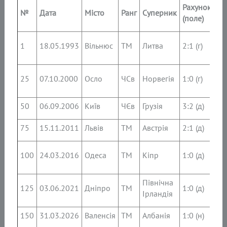
Рахунок
№
Дата
Місто
Ранг
Суперник
Тр
(поле)
Ол
1
18.05.1993
Вільнюс
ТМ
Литва
2:1 (г)
БА
Ва
25
07.10.2000
Осло
ЧСв
Норвегія
1:0 (г)
ЛО
50
06.09.2006
Київ
ЧЄв
Грузія
3:2 (д)
Ол
75
15.11.2011
Львів
ТМ
Австрія
2:1 (д)
Ол
Ми
100
24.03.2016
Одеса
ТМ
Кіпр
1:0 (д)
Ф
Північна
Ан
125
03.06.2021
Дніпро
ТМ
1:0 (д)
Ірландія
Ш
150
31.03.2026
Валенсія
ТМ
Албанія
1:0 (н)
Се