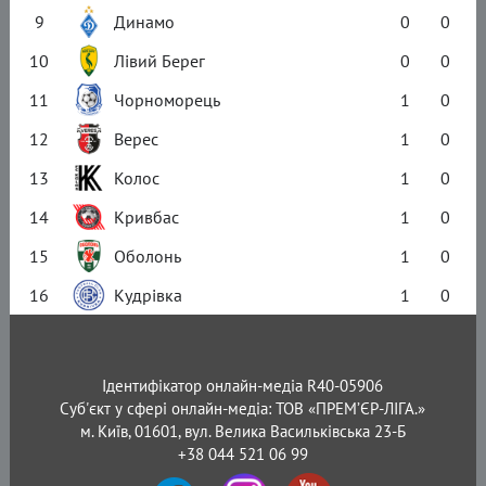
9
Динамо
0
0
10
Лівий Берег
0
0
11
Чорноморець
1
0
12
Верес
1
0
13
Колос
1
0
14
Кривбас
1
0
15
Оболонь
1
0
16
Кудрівка
1
0
Ідентифікатор онлайн-медіа R40-05906
Суб'єкт у сфері онлайн-медіа: ТОВ «ПРЕМ’ЄР-ЛІГА.»
м. Київ, 01601, вул. Велика Васильківська 23-Б
+38 044 521 06 99