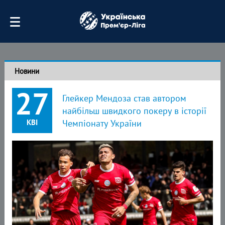
Новини
27
Глейкер Мендоза став автором
найбільш швидкого покеру в історії
КВІ
Чемпіонату України