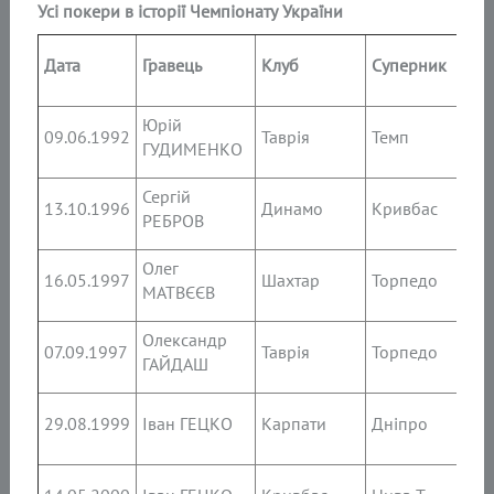
Усі покери в історії Чемпіонату України
Хв
Дата
Гравець
Клуб
Суперник
гол
Юрій
17’,
09.06.1992
Таврія
Темп
ГУДИМЕНКО
38’,
Сергій
29’ 
13.10.1996
Динамо
Кривбас
РЕБРОВ
57’ 
Олег
5’, 5
16.05.1997
Шахтар
Торпедо
МАТВЄЄВ
78’,
Олександр
16’,
07.09.1997
Таврія
Торпедо
ГАЙДАШ
22’,
61,’
29.08.1999
Іван ГЕЦКО
Карпати
Дніпро
66’,
29’,