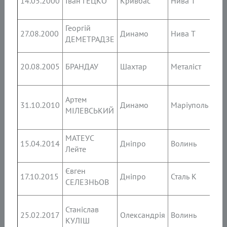
14.05.2000
Іван ГЕЦКО
Кривбас
Нива Т
64’,
Георгій
2’, 6
27.08.2000
Динамо
Нива Т
ДЕМЕТРАДЗЕ
74’,
1’, 5
20.08.2005
БРАНДАУ
Шахтар
Металіст
90’
28’,
Артем
31.10.2010
Динамо
Маріуполь
45+1
МІЛЕВСЬКИЙ
59’
МАТЕУС
57’,
15.04.2014
Дніпро
Волинь
Лейте
70’,
Євген
33’,
17.10.2015
Дніпро
Сталь К
СЕЛЕЗНЬОВ
68’,
27’,
Станіслав
25.02.2017
Олександрія
Волинь
88’,
КУЛІШ
90+