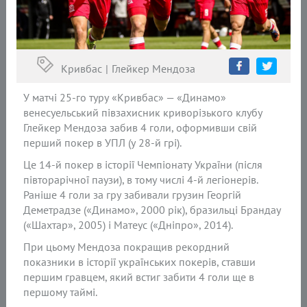
Кривбас
Глейкер Мендоза
У матчі 25-го туру «Кривбас» — «Динамо»
венесуельський півзахисник криворізького клубу
Глейкер Мендоза забив 4 голи, оформивши свій
перший покер в УПЛ (у 28-й грі).
Це 14-й покер в історії Чемпіонату України (після
півторарічної паузи), в тому числі 4-й легіонерів.
Раніше 4 голи за гру забивали грузин Георгій
Деметрадзе («Динамо», 2000 рік), бразильці Брандау
(«Шахтар», 2005) і Матеус («Дніпро», 2014).
При цьому Мендоза покращив рекордний
показники в історії українських покерів, ставши
першим гравцем, який встиг забити 4 голи ще в
першому таймі.