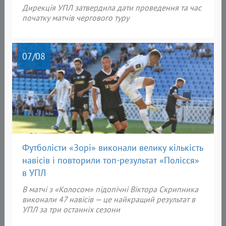
Дирекція УПЛ затвердила дати проведення та час
початку матчів чергового туру
07
/08
Футболісти «Зорі» виконали велику кількість
навісів і повторили топ-результат «Полісся»
в УПЛ
В матчі з «Колосом» підопічні Віктора Скрипника
виконали 47 навісів — це найкращий результат в
УПЛ за три останніх сезони