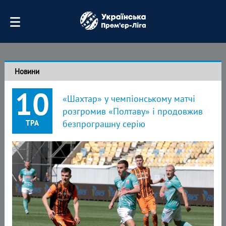
Новини
10
«Шахтар» у чемпіонському матчі
розгромив «Полтаву» і продовжив
ТРА
безпрограшну серію