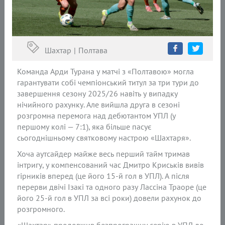
Шахтар
Полтава
Команда Арди Турана у матчі з «Полтавою» могла
гарантувати собі чемпіонський титул за три тури до
завершення сезону 2025/26 навіть у випадку
нічийного рахунку. Але вийшла друга в сезоні
розгромна перемога над дебютантом УПЛ (у
першому колі — 7:1), яка більше пасує
сьогоднішньому святковому настрою «Шахтаря».
Хоча аутсайдер майже весь перший тайм тримав
інтригу, у компенсований час Дмитро Криськів вивів
гірників вперед (це його 15-й гол в УПЛ). А після
перерви двічі Ізакі та одного разу Лассіна Траоре (це
його 25-й гол в УПЛ за всі роки) довели рахунок до
розгромного.