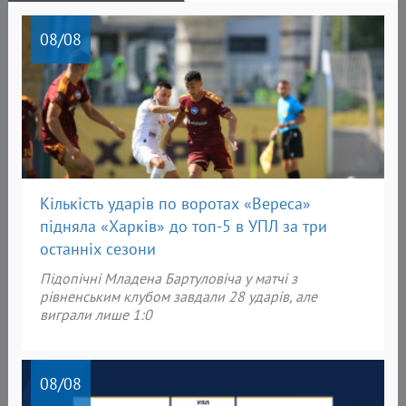
08
/08
Кількість ударів по воротах «Вереса»
підняла «Харків» до топ-5 в УПЛ за три
останніх сезони
Підопічні Младена Бартуловіча у матчі з
рівненським клубом завдали 28 ударів, але
виграли лише 1:0
08
/08