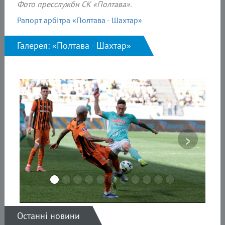
Фото пресслужби СК «Полтава».
Рапорт арбітра «Полтава - Шахтар»
Галерея: «Полтава - Шахтар»
‹
›
Останні новини