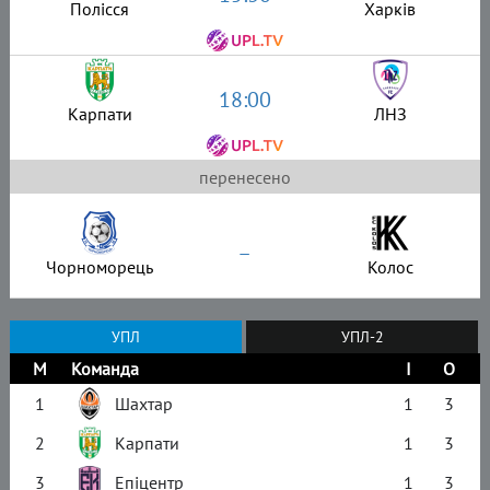
Полісся
Харків
18:00
Карпати
ЛНЗ
перенесено
–
Чорноморець
Колос
УПЛ
УПЛ-2
М
Команда
І
О
1
Шахтар
1
3
2
Карпати
1
3
3
Епіцентр
1
3