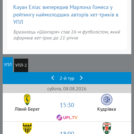
Кауан Еліас випередив Марлона Гомеса у
рейтингу наймолодших авторів хет-триків в
УПЛ
Бразилець «Шахтаря» став 16-м футболістом, який
оформив хет-трик до 21-річчя
УПЛ
УПЛ-2
2-й тур
субота, 08.08.2026
15:30
Лівий Берег
Кудрівка
18:00