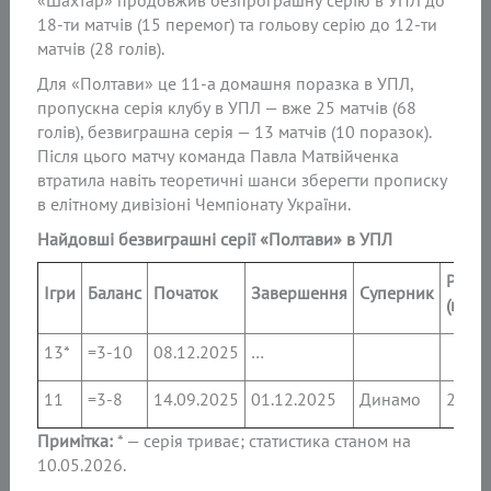
«Шахтар» продовжив безпрограшну серію в УПЛ до
18-ти матчів (15 перемог) та гольову серію до 12-ти
матчів (28 голів).
Для «Полтави» це 11-а домашня поразка в УПЛ,
пропускна серія клубу в УПЛ — вже 25 матчів (68
голів), безвиграшна серія — 13 матчів (10 поразок).
Після цього матчу команда Павла Матвійченка
втратила навіть теоретичні шанси зберегти прописку
в елітному дивізіоні Чемпіонату України.
Найдовші безвиграшні серії «Полтави» в УПЛ
Рахун
Ігри
Баланс
Початок
Завершення
Суперник
(поле
13*
=3-10
08.12.2025
…
11
=3-8
14.09.2025
01.12.2025
Динамо
2:1 (г)
Примітка:
* — серія триває; статистика станом на
10.05.2026.