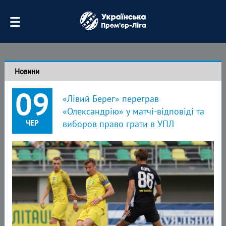
Новини
09
«Лівий Берег» переграв
«Олександрію» у матчі-відповіді та
ЧЕР
виборов право грати в УПЛ