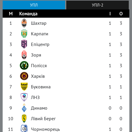
УПЛ
УПЛ-2
М
Команда
І
О
1
Шахтар
1
3
2
Карпати
1
3
3
Епіцентр
1
3
4
Зоря
1
3
5
Полісся
1
3
6
Харків
1
3
7
Буковина
1
1
8
ЛНЗ
1
1
9
Динамо
0
0
10
Лівий Берег
0
0
11
Чорноморець
1
0