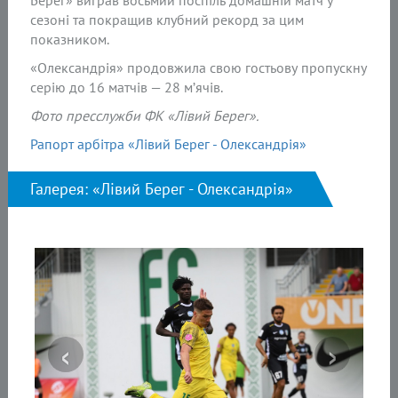
Берег» виграв восьмий поспіль домашній матч у
сезоні та покращив клубний рекорд за цим
показником.
«Олександрія» продовжила свою гостьову пропускну
серію до 16 матчів — 28 м’ячів.
Фото пресслужби ФК «Лівий Берег».
Рапорт арбітра «Лівий Берег - Олександрія»
Галерея: «Лівий Берег - Олександрія»
‹
›