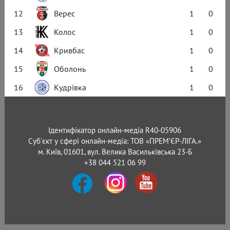
12
Верес
1
0
13
Колос
1
0
14
Кривбас
1
0
15
Оболонь
1
0
16
Кудрівка
1
0
Ідентифікатор онлайн-медіа R40-05906
Суб'єкт у сфері онлайн-медіа: ТОВ «ПРЕМ’ЄР-ЛІГА.»
м. Київ, 01601, вул. Велика Васильківська 23-Б
+38 044 521 06 99