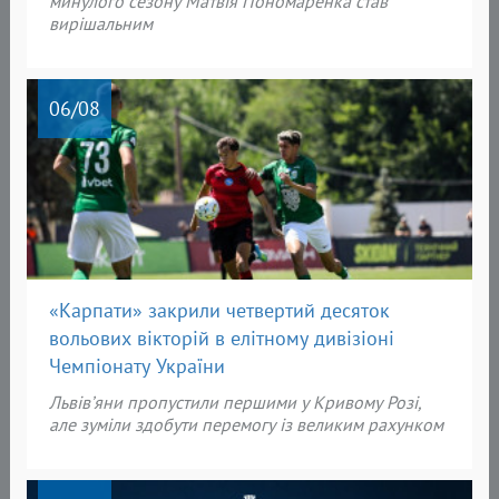
минулого сезону Матвія Пономаренка став
вирішальним
06
/08
«Карпати» закрили четвертий десяток
вольових вікторій в елітному дивізіоні
Чемпіонату України
Львів’яни пропустили першими у Кривому Розі,
але зуміли здобути перемогу із великим рахунком