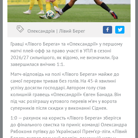
Олександрія
Лівий Берег
Гравці «Лівого Берега» та «Олександрії» у першому
матчі плей-офф за право участі в УПЛ в сезоні
2026/27 сильнішого, як відомо, не визначили. Гра
завершилася внічию 1:1.
Матч-відповідь на полі «Лівого Берега» майже до
самої перерви тривав без голів. На 45-й хвилині
успіху досягли господарі. Автором голу став
колишній гравець «Олександрії» Євген Банада. Він
під час розіграшу кутового перевів м’яч у ворота
суперників після скидки у виконанні Сіднея.
1:0 — рахунок на користь «Лівого Берега» зберігся
до фінального свистка та приніс команді Олександра
Рябоконя путівку до Української Прем’єр-ліги. «Лівий