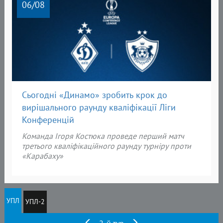
06
/08
Сьогодні «Динамо» зробить крок до
вирішального раунду кваліфікації Ліги
Конференцій
Команда Ігоря Костюка проведе перший матч
третього кваліфікаційного раунду турніру проти
«Карабаху»
УПЛ
УПЛ-2
2-й тур