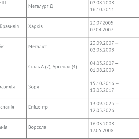
ДЕШ
02.08.2008 —
Металург Д
16.10.2011
23.07.2005 —
Бразилія
Харків
07.04.2007
23.09.2007 —
ія
Металіст
02.05.2008
04.03.2007 —
Сталь А (2), Арсенал (4)
01.08.2009
15.10.2016 —
азилія
Зоря
13.05.2017
13.09.2025 —
спанія
Епіцентр
12.05.2026
16.03.2008 —
анія
Ворскла
17.05.2008