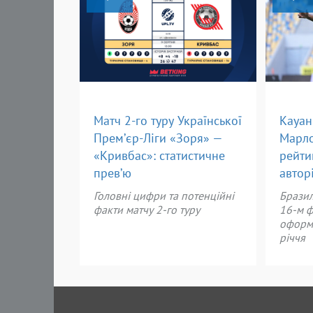
Матч 2-го туру Української
Кауан
Прем’єр-Ліги «Зоря» —
Марло
«Кривбас»: статистичне
рейти
прев’ю
автор
Головні цифри та потенційні
Бразил
факти матчу 2-го туру
16-м ф
оформи
річчя