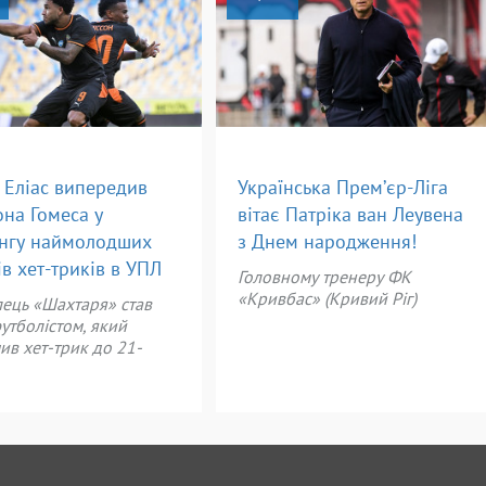
 Еліас випередив
Українська Прем’єр-Ліга
на Гомеса у
вітає Патріка ван Леувена
нгу наймолодших
з Днем народження!
ів хет-триків в УПЛ
Головному тренеру ФК
«Кривбас» (Кривий Ріг)
ець «Шахтаря» став
утболістом, який
в хет-трик до 21-