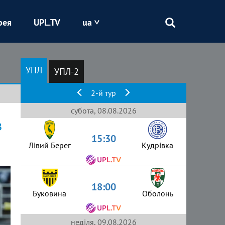
рея
UPL.TV
ua
Епіцентр
УПЛ
УПЛ-2
Кривбас
2-й тур
Оболонь
субота, 08.08.2026
з
15:30
Шахтар
Лівий Берег
Кудрівка
18:00
Буковина
Оболонь
неділя, 09.08.2026