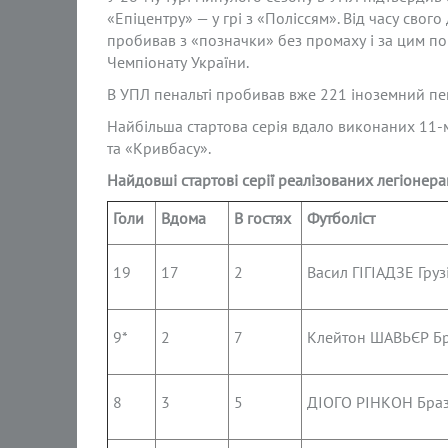
«Епіцентру» — у грі з «Поліссям». Від часу свог
пробивав з «позначки» без промаху і за цим п
Чемпіонату України.
В УПЛ пенальті пробивав вже 221 іноземний пен
Найбільша стартова серія вдало виконаних 11-ме
та «Кривбасу».
Найдовші стартові серії реалізованих легіонера
Голи
Вдома
В гостях
Футболіст
19
17
2
Васил ГІГІАДЗЕ Груз
9*
2
7
Клейтон ШАВЬЄР Бр
8
3
5
ДІОГО РІНКОН Браз