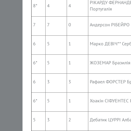
РІКАРДУ ФЕРНАН
8*
4
4
Португалія
7
7
0
Андерсон РІБЕЙРО 
6
5
1
Марко ДЕВІЧ** Серб
6*
5
1
ЖОЗЕМАР Бразилія
6
3
3
Рафаел ФОРСТЕР Бр
6*
5
1
Хоакін СІФУЕНТЕС І
5
3
2
Дебатик ЦУРРІ Алб