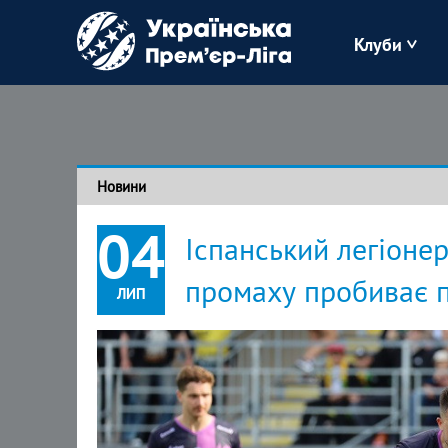
Клуби
Буковина
Зоря
Новини
Кудрівка
04
Іспанський легіонер
Полісся
промаху пробиває п
ЛИП