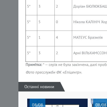
5*
3
2
Доріан БЮЛЮКБАШІ
5*
5
0
Нікола КАЛІНІЧ Хор
5*
1
4
МАТЕУС Бразилія
5*
3
2
Арні ВІЛЬХАМССОН 
Примітка:
* — серія не була закінчена, далі проб
Фото пресслужби ФК «Епіцентр».
Останні новини
08
/08
08
/08