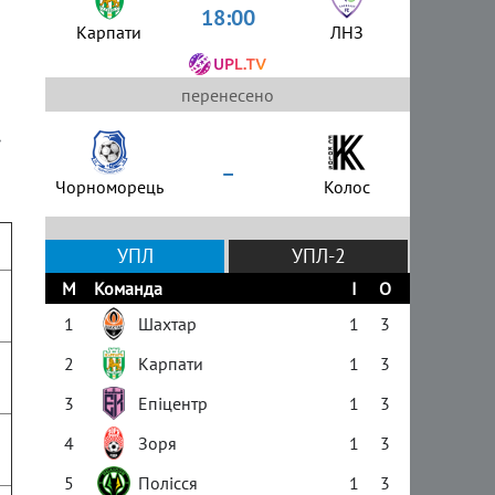
18:00
Карпати
ЛНЗ
перенесено
»
–
Чорноморець
Колос
УПЛ
УПЛ-2
М
Команда
І
О
1
Шахтар
1
3
2
Карпати
1
3
3
Епіцентр
1
3
4
Зоря
1
3
5
Полісся
1
3