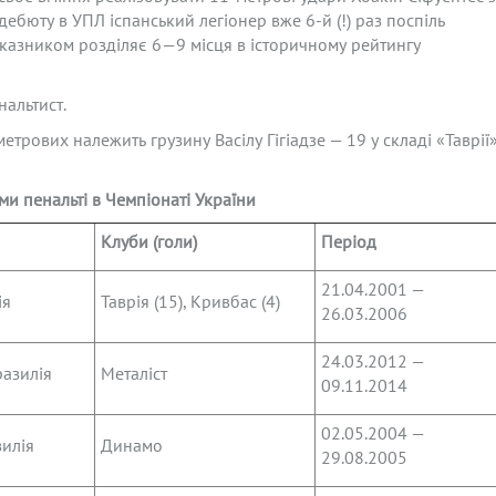
о дебюту в УПЛ іспанський легіонер вже 6-й (!) раз поспіль
оказником розділяє 6—9 місця в історичному рейтингу
альтист.
трових належить грузину Васілу Гігіадзе — 19 у складі «Таврії
ми пенальті в Чемпіонаті України
Клуби (голи)
Період
21.04.2001 —
ія
Таврія (15), Кривбас (4)
26.03.2006
24.03.2012 —
азилія
Металіст
09.11.2014
02.05.2004 —
илія
Динамо
29.08.2005