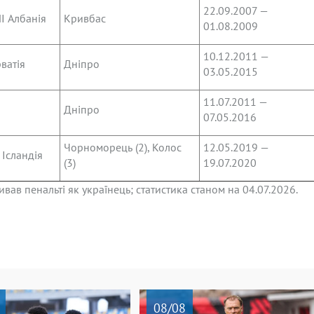
22.09.2007 —
 Албанія
Кривбас
01.08.2009
10.12.2011 —
ватія
Дніпро
03.05.2015
11.07.2011 —
Дніпро
07.05.2016
Чорноморець (2), Колос
12.05.2019 —
Ісландія
(3)
19.07.2020
ивав пенальті як українець; статистика станом на 04.07.2026.
08
/08