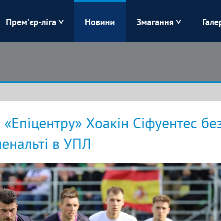
Прем'єр-ліга
Новини
Змагання
Гале
Верес
Динамо
Карпати
Колос
Лівий Берег
ЛНЗ
 «Епіцентру» Хоакін Сіфуентес бе
Харків
Чорноморець
енальті в УПЛ