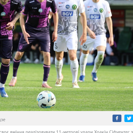
дзе
своє вміння реалізовувати 11-метрові удари Хоакін Сіфуентес з