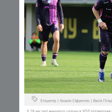
Епіцентр
Хоакін Сіфуентес
Васіл Гігіа
У 28-му турі минулого сезону в УПЛ підтвердив 