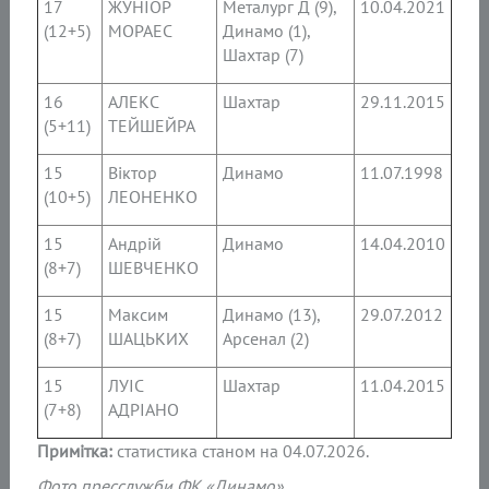
17
ЖУНІОР
Металург Д (9),
10.04.2021
(12+5)
МОРАЕС
Динамо (1),
Шахтар (7)
16
АЛЕКС
Шахтар
29.11.2015
(5+11)
ТЕЙШЕЙРА
15
Віктор
Динамо
11.07.1998
(10+5)
ЛЕОНЕНКО
15
Андрій
Динамо
14.04.2010
(8+7)
ШЕВЧЕНКО
15
Максим
Динамо (13),
29.07.2012
(8+7)
ШАЦЬКИХ
Арсенал (2)
15
ЛУІС
Шахтар
11.04.2015
(7+8)
АДРІАНО
Примітка:
статистика станом на 04.07.2026.
Фото пресслужби ФК «Динамо».