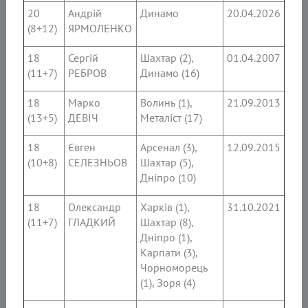
20
Андрій
Динамо
20.04.2026
(8+12)
ЯРМОЛЕНКО
18
Сергій
Шахтар (2),
01.04.2007
(11+7)
РЕБРОВ
Динамо (16)
18
Марко
Волинь (1),
21.09.2013
(13+5)
ДЕВІЧ
Металіст (17)
18
Євген
Арсенал (3),
12.09.2015
(10+8)
СЕЛЕЗНЬОВ
Шахтар (5),
Дніпро (10)
18
Олександр
Харків (1),
31.10.2021
(11+7)
ГЛАДКИЙ
Шахтар (8),
Дніпро (1),
Карпати (3),
Чорноморець
(1), Зоря (4)