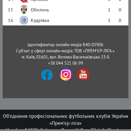
15
Оболонь
1
0
16
Кудрівка
1
0
Ідентифікатор онлайн-медіа R40-05906
Суб'єкт у сфері онлайн-медіа: ТОВ «ПРЕМ’ЄР-ЛІГА.»
м. Київ, 01601, вул. Велика Васильківська 23-Б
+38 044 521 06 99
Об’єднання професіональних футбольних клубів України
«Прем’єр-ліга»
Україна, 04070, Київ, вул. Верхній Вал, 72, info@upl.ua