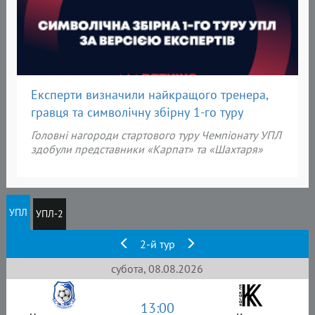
Експерти визначили найкращого тренера,
гравця та символічну збірну 1-го туру
Головні нагороди
стартового туру Чемпіонату УПЛ
здобули представники «
Карпат» та «Шахтаря»
УПЛ
УПЛ-2
2-й тур
субота, 08.08.2026
13:00