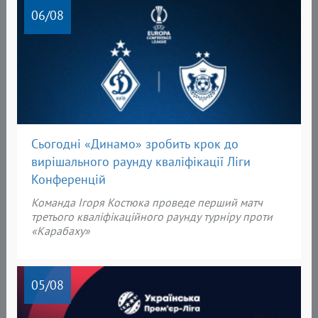
06
/08
Сьогодні «Динамо» зробить крок до
вирішального раунду кваліфікації Ліги
Конференцій
Команда Ігоря Костюка проведе перший матч
третього кваліфікаційного раунду турніру проти
«Карабаху»
05
/08