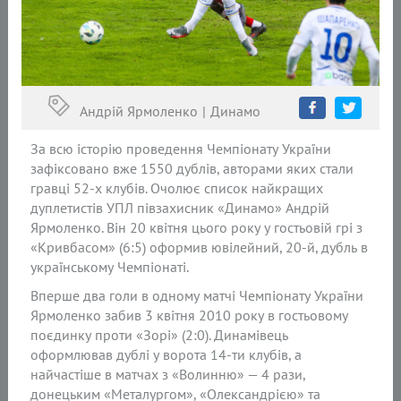
Андрій Ярмоленко
Динамо
За всю історію проведення Чемпіонату України
зафіксовано вже 1550 дублів, авторами яких стали
гравці 52-х клубів. Очолює список найкращих
дуплетистів УПЛ півзахисник «Динамо» Андрій
Ярмоленко. Він 20 квітня цього року у гостьовій грі з
«Кривбасом» (6:5) оформив ювілейний, 20-й, дубль в
українському Чемпіонаті.
Вперше два голи в одному матчі Чемпіонату України
Ярмоленко забив 3 квітня 2010 року в гостьовому
поєдинку проти «Зорі» (2:0). Динамівець
оформлював дублі у ворота 14-ти клубів, а
найчастіше в матчах з «Волинню» — 4 рази,
донецьким «Металургом», «Олександрією» та