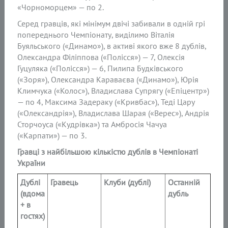
«Чорноморцем» — по 2.
Серед гравців, які мінімум двічі забивали в одній грі
попереднього Чемпіонату, виділимо Віталія
Буяльського («Динамо»), в активі якого вже 8 дублів,
Олександра Філіппова («Полісся») — 7, Олексія
Гуцуляка («Полісся») — 6, Пилипа Будківського
(«Зоря»), Олександра Караваєва («Динамо»), Юрія
Климчука («Колос»), Владислава Супрягу («Епіцентр»)
— по 4, Максима Задераку («Кривбас»), Теді Цару
(«Олександрія»), Владислава Шарая («Верес»), Андрія
Сторчоуса («Кудрівка») та Амбросія Чачуа
(«Карпати») — по 3.
Гравці з найбільшою кількістю дублів в Чемпіонаті
України
Дублі
Гравець
Клуби (дублі)
Останній
(вдома
дубль
+ в
гостях)