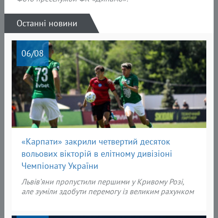
Останні новини
06
/08
«Карпати» закрили четвертий десяток
вольових вікторій в елітному дивізіоні
Чемпіонату України
Львів’яни пропустили першими у Кривому Розі,
але зуміли здобути перемогу із великим рахунком