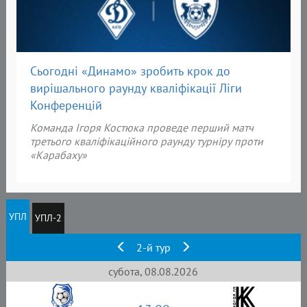
Сьогодні «Динамо» зробить крок до
вирішального раунду кваліфікації Ліги
Конференцій
Команда Ігоря Костюка проведе перший матч
третього кваліфікаційного раунду турніру проти
«Карабаху»
УПЛ
УПЛ-2
2-й тур
субота, 08.08.2026