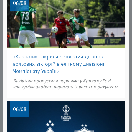
06
/08
«Карпати» закрили четвертий десяток
вольових вікторій в елітному дивізіоні
Чемпіонату України
Львів’яни пропустили першими у Кривому Розі,
але зуміли здобути перемогу із великим рахунком
06
/08