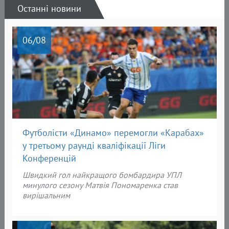
Останні новини
06
/08
Футболісти «Динамо» перемогли «Карабах»
у третьому раунді кваліфікації Ліги
Конференцій
Швидкий гол найкращого бомбардира УПЛ
минулого сезону Матвія Пономаренка став
вирішальним