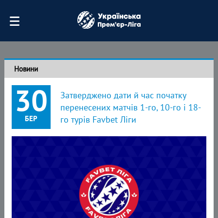
Новини
30
Затверджено дати й час початку
перенесених матчів 1-го, 10-го і 18-
БЕР
го турів Favbet Ліги