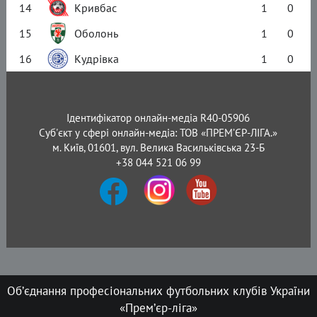
14
Кривбас
1
0
15
Оболонь
1
0
16
Кудрівка
1
0
Ідентифікатор онлайн-медіа R40-05906
Суб'єкт у сфері онлайн-медіа: ТОВ «ПРЕМ’ЄР-ЛІГА.»
м. Київ, 01601, вул. Велика Васильківська 23-Б
+38 044 521 06 99
Об’єднання професіональних футбольних клубів України
«Прем’єр-ліга»