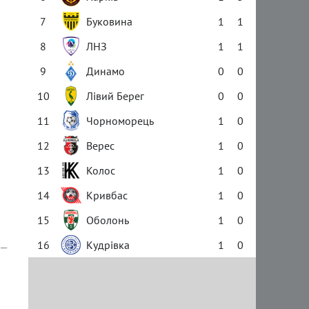
7
Буковина
1
1
8
ЛНЗ
1
1
9
Динамо
0
0
10
Лівий Берег
0
0
11
Чорноморець
1
0
12
Верес
1
0
13
Колос
1
0
14
Кривбас
1
0
15
Оболонь
1
0
16
Кудрівка
1
0
—