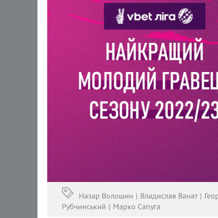
Назар Волошин
Владислав Ванат
Гео
Рубчинський
Марко Сапуга