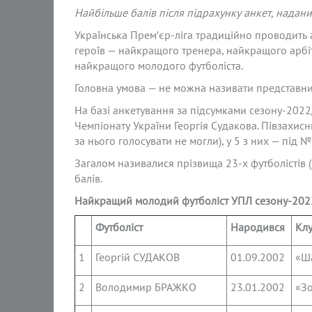
Найбільше балів після підрахунку анкет, надан
Українська Прем’єр-ліга традиційно проводить 
героїв — найкращого тренера, найкращого арбі
найкращого молодого футболіста.
Головна умова — не можна називати представник
На базі анкетування за підсумками сезону-20
Чемпіонату України Георгія Судакова. Півзахис
за нього голосувати не могли), у 5 з них — під №
Загалом називалися прізвища 23-х футболістів (
балів.
Найкращий молодий футболіст УПЛ сезону-2022
Футболіст
Народився
Кл
1
Георгій СУДАКОВ
01.09.2002
«Ш
2
Володимир БРАЖКО
23.01.2002
«З