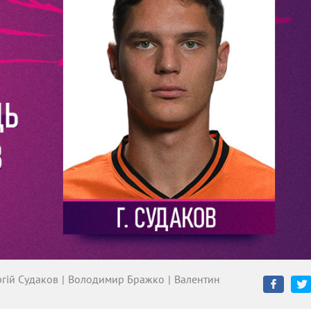
ргій Судаков
Володимир Бражко
Валентин