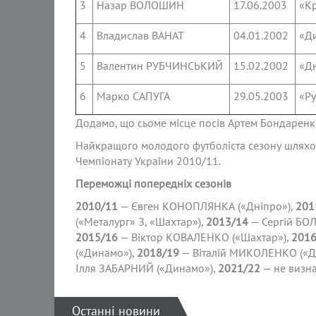
3
Назар ВОЛОШИН
17.06.2003
«К
4
Владислав ВАНАТ
04.01.2002
«Д
5
Валентин РУБЧИНСЬКИЙ
15.02.2002
«Д
6
Марко САПУГА
29.05.2003
«Ру
Додамо, що сьоме місце посів Артем Бондаренк
Найкращого молодого футболіста сезону шляхо
Чемпіонату України 2010/11.
Переможці попередніх сезонів
2010/11
— Євген КОНОПЛЯНКА («Дніпро»),
201
(«Металург» З, «Шахтар»),
2013/14
— Сергій БОЛ
2015/16
— Віктор КОВАЛЕНКО («Шахтар»),
2016
(«Динамо»),
2018/19
— Віталій МИКОЛЕНКО («Д
Ілля ЗАБАРНИЙ («Динамо»),
2021/22
— не визна
Останні новини