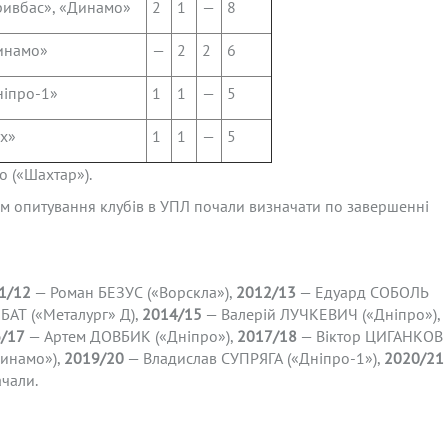
ривбас», «Динамо»
2
1
—
8
инамо»
—
2
2
6
ніпро-1»
1
1
—
5
х»
1
1
—
5
о («Шахтар»).
м опитування клубів в УПЛ почали визначати по завершенні
1/12
— Роман БЕЗУС («Ворскла»),
2012/13
— Едуард СОБОЛЬ
БАТ («Металург» Д),
2014/15
— Валерій ЛУЧКЕВИЧ («Дніпро»),
/17
— Артем ДОВБИК («Дніпро»),
2017/18
— Віктор ЦИГАНКОВ
инамо»),
2019/20
— Владислав СУПРЯГА («Дніпро-1»),
2020/21
чали.