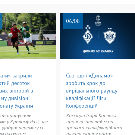
06
/08
ати» закрили
Сьогодні «Динамо»
ртий десяток
зробить крок до
вих вікторій в
вирішального раунду
ому дивізіоні
кваліфікації Ліги
онату України
Конференцій
яни пропустили
Команда Ігоря Костюка
и у Кривому Розі, але
проведе перший матч
 здобути перемогу із
третього кваліфікаційного
им рахунком
раунду турніру проти