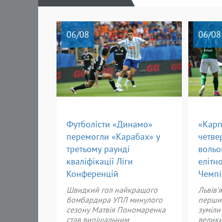
06
/08
06
/08
Футболісти «Динамо»
«Карп
перемогли «Карабах» у
четве
третьому раунді
вольо
кваліфікації Ліги
елітн
Конференцій
Чемпі
Швидкий гол найкращого
Львів’
бомбардира УПЛ минулого
першим
сезону Матвія Пономаренка
зуміли
став вирішальним
велик