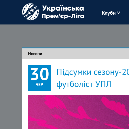
Клуби
Буковина
Зоря
Новини
Кудрівка
30
Підсумки сезону-2
Полісся
футболіст УПЛ
ЧЕР