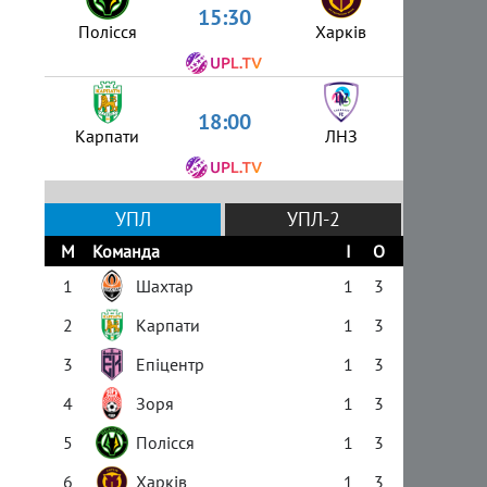
15:30
Полісся
Харків
18:00
Карпати
ЛНЗ
УПЛ
УПЛ-2
М
Команда
І
О
1
Шахтар
1
3
2
Карпати
1
3
3
Епіцентр
1
3
4
Зоря
1
3
5
Полісся
1
3
6
Харків
1
3