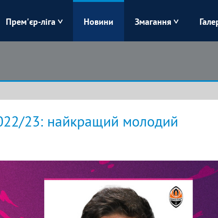
Прем'єр-ліга
Новини
Змагання
Гале
Верес
Динамо
Карпати
Колос
Лівий Берег
ЛНЗ
022/23: найкращий молодий
Харків
Чорноморець