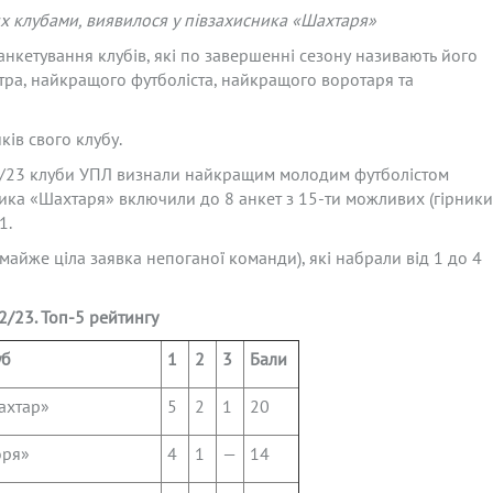
их клубами, виявилося у півзахисника «Шахтаря»
анкетування клубів, які по завершенні сезону називають його
тра, найкращого футболіста, найкращого воротаря та
ів свого клубу.
22/23 клуби УПЛ визнали найкращим молодим футболістом
ника «Шахтаря» включили до 8 анкет з 15-ти можливих (гірники
1.
майже ціла заявка непоганої команди), які набрали від 1 до 4
/23. Топ-5 рейтингу
уб
1
2
3
Бали
ахтар»
5
2
1
20
оря»
4
1
—
14