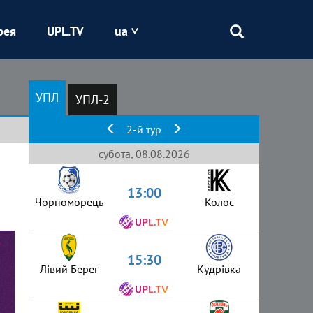
рея
UPL.TV
ua
Епіцентр
УПЛ
УПЛ-2
Кривбас
2-й тур
Оболонь
субота, 08.08.2026
13:00
Шахтар
Чорноморець
Колос
15:30
Лівий Берег
Кудрівка