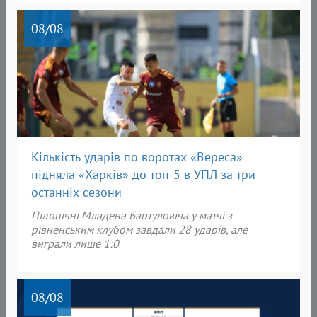
08
/08
Кількість ударів по воротах «Вереса»
підняла «Харків» до топ-5 в УПЛ за три
останніх сезони
Підопічні Младена Бартуловіча у матчі з
рівненським клубом завдали 28 ударів, але
виграли лише 1:0
08
/08