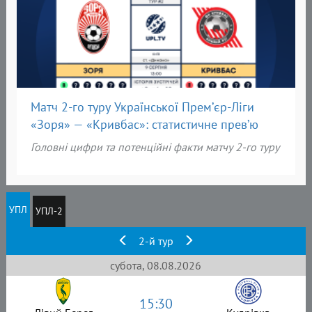
Матч 2-го туру Української Прем’єр-Ліги
«Зоря» — «Кривбас»: статистичне прев’ю
Головні цифри та потенційні факти матчу 2-го туру
УПЛ
УПЛ-2
2-й тур
субота, 08.08.2026
15:30