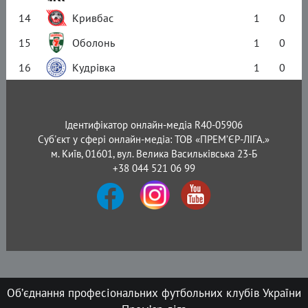
14
Кривбас
1
0
15
Оболонь
1
0
16
Кудрівка
1
0
Ідентифікатор онлайн-медіа R40-05906
Суб'єкт у сфері онлайн-медіа: ТОВ «ПРЕМ’ЄР-ЛІГА.»
м. Київ, 01601, вул. Велика Васильківська 23-Б
+38 044 521 06 99
Об’єднання професіональних футбольних клубів України