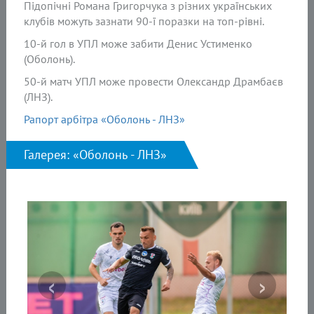
Підопічні Романа Григорчука з різних українських
клубів можуть зазнати 90-ї поразки на топ-рівні.
10-й гол в УПЛ може забити Денис Устименко
(Оболонь).
50-й матч УПЛ може провести Олександр Драмбаєв
(ЛНЗ).
Рапорт арбітра «Оболонь - ЛНЗ»
Галерея: «Оболонь - ЛНЗ»
‹
›