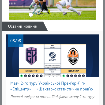
Останні новини
08
/08
Матч 2-го туру Української Прем’єр-Ліги
«Епіцентр» — «Шахтар»: статистичне прев’ю
Головні цифри та потенційні факти матчу 2-го туру