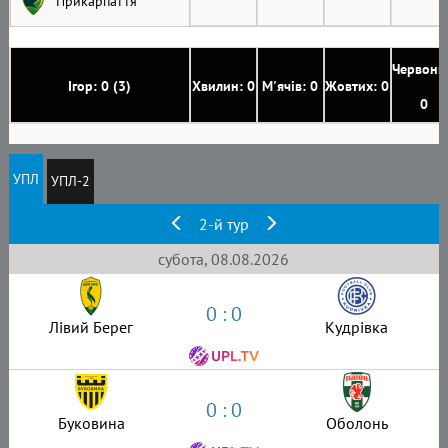
Прикарпаття
Червони
Ігор: 0 (3)
Хвилин: 0
М'ячів: 0
Жовтих: 0
0
УПЛ
УПЛ-2
2-й тур
субота, 08.08.2026
0 : 0
Лівий Берег
Кудрівка
0 : 0
Буковина
Оболонь