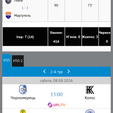
Львів
90
73'
1 : 1
Маріуполь
Хвилин:
Червони
Ігор: 7 (14)
М'ячів: 0
Жовтих: 3
416
0
УПЛ
УПЛ-2
2-й тур
субота, 08.08.2026
13:00
Чорноморець
Колос