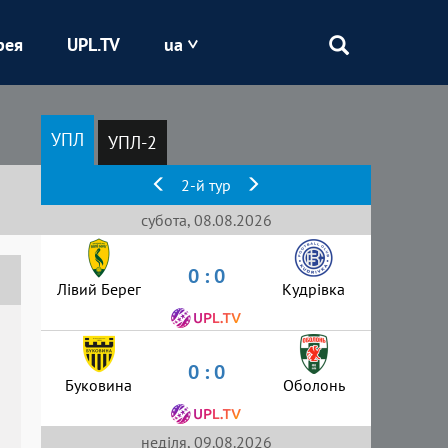
рея
UPL.TV
ua
Епіцентр
УПЛ
УПЛ-2
Кривбас
2-й тур
Оболонь
субота, 08.08.2026
0 : 0
Шахтар
Лівий Берег
Кудрівка
0 : 0
Буковина
Оболонь
неділя, 09.08.2026