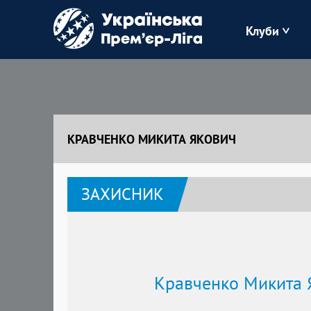
Клуби
Буковина
Зоря
КРАВЧЕНКО МИКИТА ЯКОВИЧ
Кудрівка
ЗАХИСНИК
Полісся
Кравченко Микита 