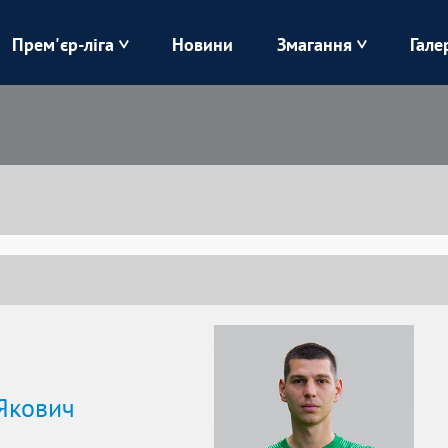
Прем'єр-ліга
Новини
Змагання
Гале
Верес
Динамо
Карпати
Колос
Лівий Берег
ЛНЗ
Харків
Чорноморець
Якович