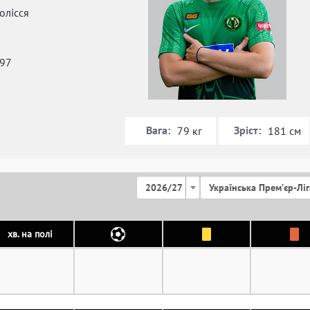
олісся
997
Вага:
Зріст:
79 кг
181 см
2026/27
Українська Премʼєр-Ліг
хв. на полі