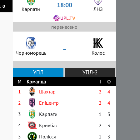
18:00
: 0
Карпати
ЛНЗ
перенесено
–
Чорноморець
Колос
УПЛ
УПЛ-2
М
Команда
І
О
1
Шахтар
2
4
2
Епіцентр
2
4
3
Карпати
1
3
4
Кривбас
2
3
5
Полісся
1
3