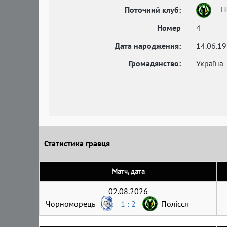
П
Поточний клуб:
Номер
4
Дата народження:
14.06.1
Громадянство:
Україна
Статистика гравця
Матч, дата
02.08.2026
Чорноморець
1 : 2
Полісся