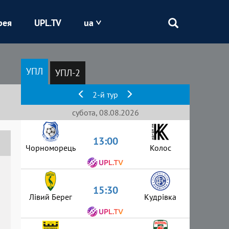
рея
UPL.TV
ua
Епіцентр
УПЛ
УПЛ-2
Кривбас
2-й тур
Оболонь
субота, 08.08.2026
13:00
Шахтар
Чорноморець
Колос
15:30
Лівий Берег
Кудрівка