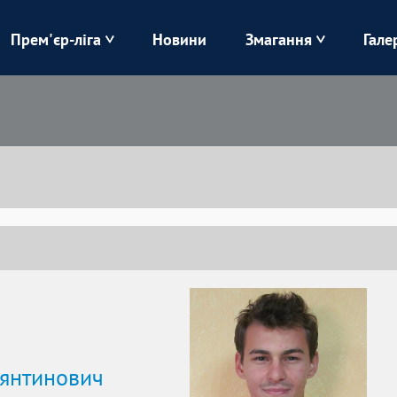
Прем'єр-ліга
Новини
Змагання
Гале
Верес
Динамо
Карпати
Колос
Лівий Берег
ЛНЗ
Харків
Чорноморець
тянтинович