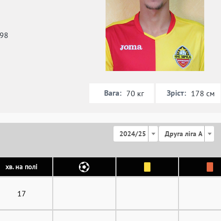
998
Вага:
Зріст:
70 кг
178 см
2024/25
Друга ліга А
хв. на полі
17