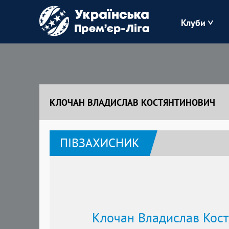
Клуби
Буковина
Зоря
КЛОЧАН ВЛАДИСЛАВ КОСТЯНТИНОВИЧ
Кудрівка
ПІВЗАХИСНИК
Полісся
Клочан Владислав Кос