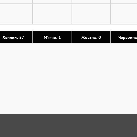
Хвилин: 57
М'ячів: 1
Жовтих: 0
Червоних