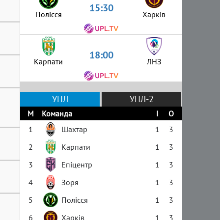
15:30
Полісся
Харків
18:00
Карпати
ЛНЗ
УПЛ
УПЛ-2
М
Команда
І
О
1
Шахтар
1
3
2
Карпати
1
3
3
Епіцентр
1
3
4
Зоря
1
3
5
Полісся
1
3
6
Харків
1
3