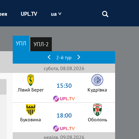
рея
UPL.TV
ua
Епіцентр
УПЛ
УПЛ-2
Кривбас
2-й тур
Оболонь
субота, 08.08.2026
15:30
Шахтар
Лівий Берег
Кудрівка
18:00
Буковина
Оболонь
неділя, 09.08.2026