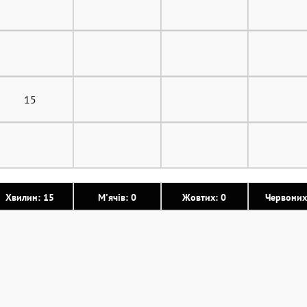
15
Хвилин: 15
М'ячів: 0
Жовтих: 0
Червоних