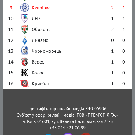
9
Кудрівка
2
1
10
ЛНЗ
1
1
11
Оболонь
2
1
12
Динамо
0
0
13
Чорноморець
1
0
14
Верес
1
0
15
Колос
1
0
16
Кривбас
1
0
Ідентифікатор онлайн-медіа R40-05906
Суб'єкт у сфері онлайн-медіа: ТОВ «ПРЕМ’ЄР-ЛІГА.»
м. Київ, 01601, вул. Велика Васильківська 23-Б
+38 044 521 06 99