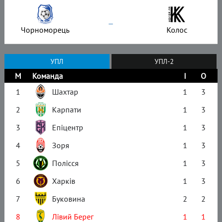
–
Чорноморець
Колос
УПЛ
УПЛ-2
М
Команда
І
О
1
Шахтар
1
3
2
Карпати
1
3
3
Епіцентр
1
3
4
Зоря
1
3
5
Полісся
1
3
6
Харків
1
3
7
Буковина
2
2
8
Лівий Берег
1
1