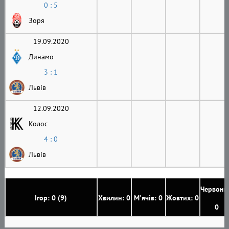
0 : 5
Зоря
19.09.2020
Динамо
3 : 1
Львів
12.09.2020
Колос
4 : 0
Львів
Червони
Ігор: 0 (9)
Хвилин: 0
М'ячів: 0
Жовтих: 0
0