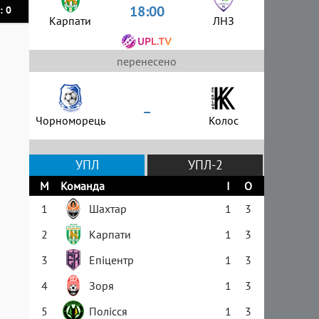
18:00
: 0
Карпати
ЛНЗ
перенесено
–
Чорноморець
Колос
УПЛ
УПЛ-2
М
Команда
І
О
1
Шахтар
1
3
2
Карпати
1
3
3
Епіцентр
1
3
4
Зоря
1
3
5
Полісся
1
3