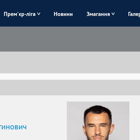
Прем'єр-ліга
Новини
Змагання
Гале
Верес
Динамо
Карпати
Колос
Лівий Берег
ЛНЗ
Харків
Чорноморець
тинович