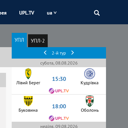
рея
UPL.TV
ua
Епіцентр
УПЛ
УПЛ-2
Кривбас
2-й тур
Оболонь
субота, 08.08.2026
15:30
Шахтар
Лівий Берег
Кудрівка
18:00
Буковина
Оболонь
неділя, 09.08.2026