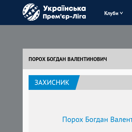
Клуби
Буковина
Зоря
ПОРОХ БОГДАН ВАЛЕНТИНОВИЧ
Кудрівка
ЗАХИСНИК
Полісся
Порох Богдан Вален