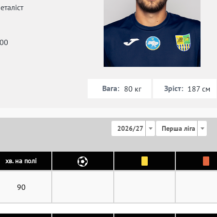
таліст
000
Вага:
Зріст:
80 кг
187 см
2026/27
Перша ліга
хв. на полі
90