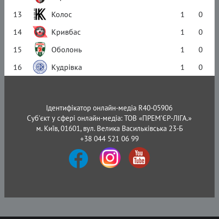
13
Колос
1
0
14
Кривбас
1
0
15
Оболонь
1
0
16
Кудрівка
1
0
Ідентифікатор онлайн-медіа R40-05906
Суб'єкт у сфері онлайн-медіа: ТОВ «ПРЕМ’ЄР-ЛІГА.»
м. Київ, 01601, вул. Велика Васильківська 23-Б
+38 044 521 06 99