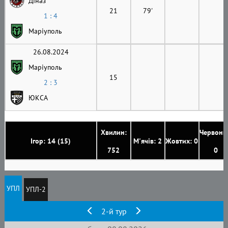
Діназ
21
79'
1 : 4
Маріуполь
26.08.2024
Маріуполь
15
2 : 3
ЮКСА
Хвилин:
Червони
Ігор: 14 (15)
М'ячів: 2
Жовтих: 0
752
0
УПЛ
УПЛ-2
2-й тур