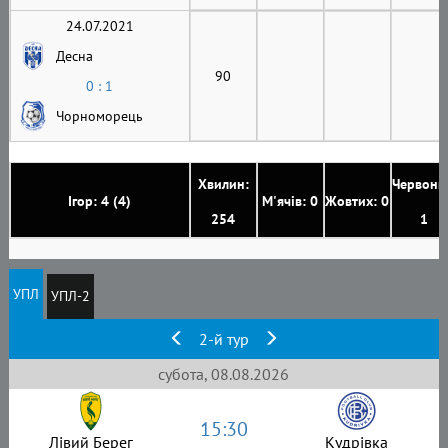
24.07.2021
Десна
90
0 : 1
Чорноморець
Хвилин:
Червони
Ігор: 4 (4)
М'ячів: 0
Жовтих: 0
254
1
УПЛ
УПЛ-2
2-й тур
субота, 08.08.2026
15:30
Лівий Берег
Кудрівка