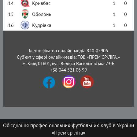
14
Кривбас
1
0
15
Оболонь
1
0
16
Кудрівка
1
0
Ідентифікатор онлайн-медіа R40-05906
Суб'єкт у сфері онлайн-медіа: ТОВ «ПРЕМ’ЄР-ЛІГА.»
м. Київ, 01601, вул. Велика Васильківська 23-Б
+38 044 521 06 99
Об’єднання професіональних футбольних клубів України
«Прем’єр-ліга»