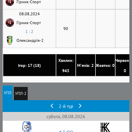
Гірник-Cпорт
08.08.2024
Гірник-Cпорт
90
1 : 2
Олександрія-2
Хвилин:
Червони
Ігор: 17 (18)
М'ячів: 2
Жовтих: 0
943
0
УПЛ
УПЛ-2
2-й тур
субота, 08.08.2026