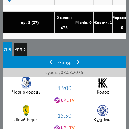
Хвилин:
Червони
Ігор: 8 (27)
М'ячів: 0
Жовтих: 1
476
0
УПЛ
УПЛ-2
2-й тур
субота, 08.08.2026
13:00
Чорноморець
Колос
15:30
Лівий Берег
Кудрівка