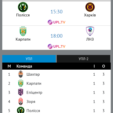
15:30
Полісся
Харків
18:00
Карпати
ЛНЗ
УПЛ
УПЛ-2
М
Команда
І
О
1
Шахтар
1
3
2
Карпати
1
3
3
Епіцентр
1
3
4
Зоря
1
3
5
Полісся
1
3