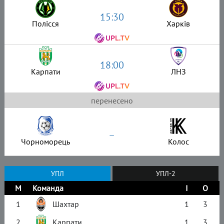
15:30
Полісся
Харків
18:00
Карпати
ЛНЗ
перенесено
–
Чорноморець
Колос
УПЛ
УПЛ-2
М
Команда
І
О
1
Шахтар
1
3
2
Карпати
1
3