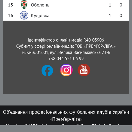
15
Оболонь
1
0
16
Кудрівка
1
0
Ідентифікатор онлайн-медіа R40-05906
Суб'єкт у сфері онлайн-медіа: ТОВ «ПРЕМ’ЄР-ЛІГА.»
м. Київ, 01601, вул. Велика Васильківська 23-Б
+38 044 521 06 99
Об’єднання професіональних футбольних клубів України
«Прем’єр-ліга»
Україна, 04070, Київ, вул. Верхній Вал, 72, info@upl.ua