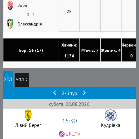
Зоря
28
0 : 1
Олександрія
Хвилин:
Червони
Ігор: 16 (17)
М'ячів: 7
Жовтих: 4
1134
0
УПЛ
УПЛ-2
2-й тур
субота, 08.08.2026
15:30
Лівий Берег
Кудрівка