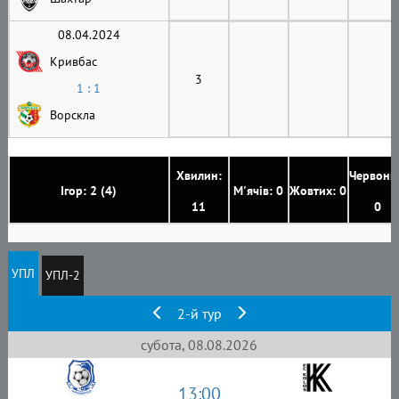
08.04.2024
Кривбас
3
1 : 1
Ворскла
Хвилин:
Червони
Ігор: 2 (4)
М'ячів: 0
Жовтих: 0
11
0
УПЛ
УПЛ-2
2-й тур
субота, 08.08.2026
13:00