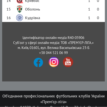
14
Кривбас
1
0
15
Оболонь
1
0
16
Кудрівка
1
0
Ідентифікатор онлайн-медіа R40-05906
Суб'єкт у сфері онлайн-медіа: ТОВ «ПРЕМ’ЄР-ЛІГА.»
м. Київ, 01601, вул. Велика Васильківська 23-Б
+38 044 521 06 99
Об’єднання професіональних футбольних клубів України
«Прем’єр-ліга»