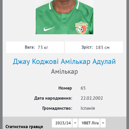
Вага:
Зріст:
73 кг
183 см
Джау Коджові Амількар Адулай
Амількар
Номер
65
Дата народження:
22.02.2002
Громадянство:
Іспанія
2023/24
VBET Ліга
Статистика гравця