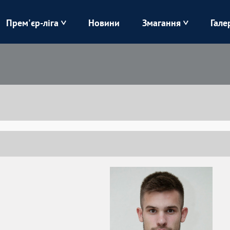
Прем'єр-ліга
Новини
Змагання
Гале
Верес
Динамо
Карпати
Колос
Лівий Берег
ЛНЗ
Харків
Чорноморець