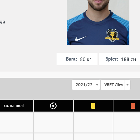
999
Вага:
Зріст:
80 кг
188 см
2021/22
VBET Ліга
хв. на полі