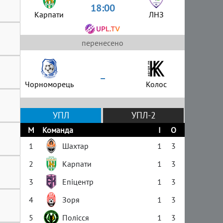
18:00
Карпати
ЛНЗ
перенесено
–
Чорноморець
Колос
УПЛ
УПЛ-2
М
Команда
І
О
1
Шахтар
1
3
2
Карпати
1
3
3
Епіцентр
1
3
4
Зоря
1
3
5
Полісся
1
3