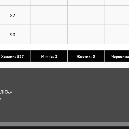
82
90
Хвилин: 537
М'ячів: 2
Жовтих: 0
Червоних
ЛІГА.»
Б