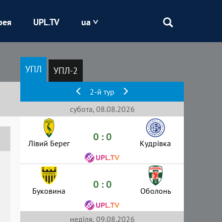
рея
UPL.TV
ua
Епіцентр
УПЛ
УПЛ-2
Кривбас
2-й тур
Оболонь
субота, 08.08.2026
0 : 0
Шахтар
Лівий Берег
Кудрівка
0 : 0
Буковина
Оболонь
неділя, 09.08.2026