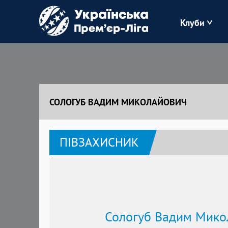
Клуби
Буковина
Зоря
СОЛОГУБ ВАДИМ МИКОЛАЙОВИЧ
Кудрівка
ПІВЗАХИСНИК
Полісся
Сологуб Вадим Мико