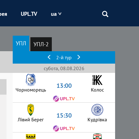
рея
UPL.TV
ua
Епіцентр
УПЛ
УПЛ-2
Кривбас
2-й тур
Оболонь
субота, 08.08.2026
13:00
Шахтар
Чорноморець
Колос
15:30
Лівий Берег
Кудрівка