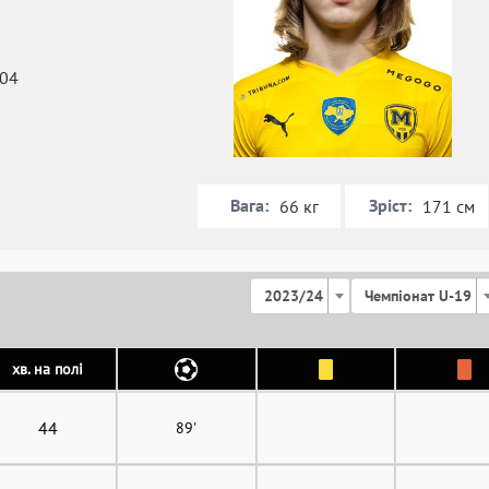
004
Вага:
Зріст:
66 кг
171 см
2023/24
Чемпіонат U-19
хв. на полі
44
89'