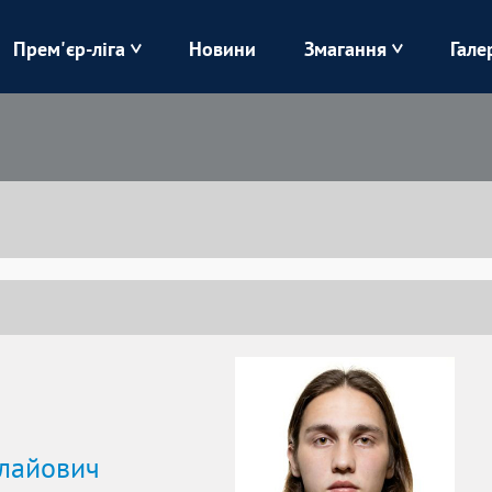
Прем'єр-ліга
Новини
Змагання
Гале
Верес
Динамо
Карпати
Колос
Лівий Берег
ЛНЗ
Харків
Чорноморець
лайович