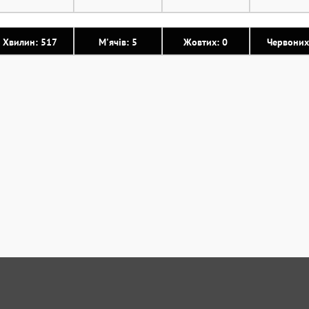
Хвилин: 517
М'ячів: 5
Жовтих: 0
Червоних