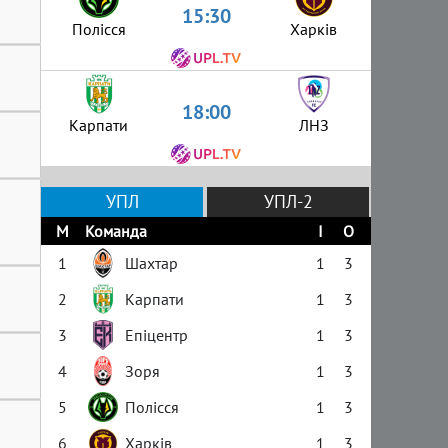
15:30
Полісся
Харків
18:00
Карпати
ЛНЗ
УПЛ
УПЛ-2
М
Команда
І
О
1
Шахтар
1
3
2
Карпати
1
3
3
Епіцентр
1
3
4
Зоря
1
3
5
Полісся
1
3
6
Харків
1
3