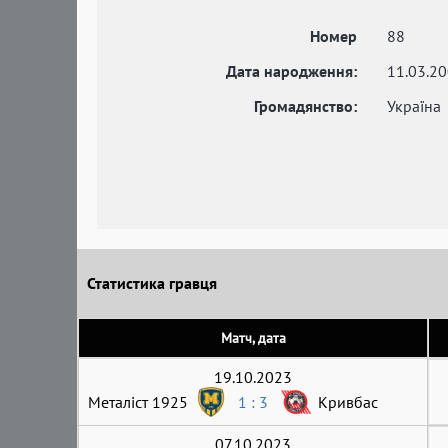
Номер
88
Дата народження:
11.03.2
Громадянство:
Україна
Статистика гравця
Матч, дата
19.10.2023
Металіст 1925
1 : 3
Кривбас
07.10.2023