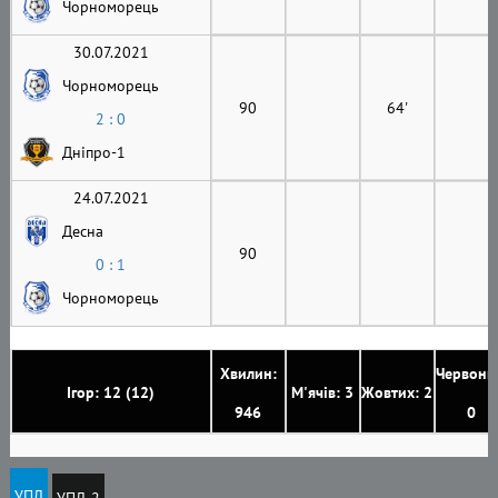
Чорноморець
30.07.2021
Чорноморець
90
64'
2 : 0
Дніпро-1
24.07.2021
Десна
90
0 : 1
Чорноморець
Хвилин:
Червони
Ігор: 12 (12)
М'ячів: 3
Жовтих: 2
946
0
УПЛ
УПЛ-2