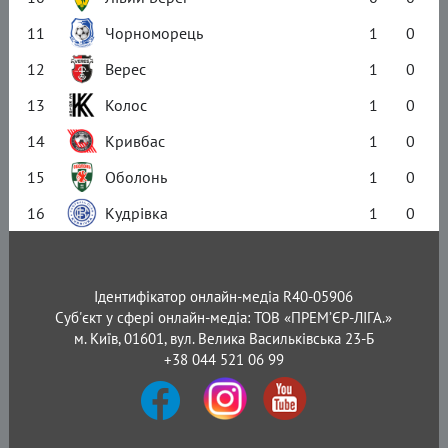
11
Чорноморець
1
0
12
Верес
1
0
13
Колос
1
0
14
Кривбас
1
0
15
Оболонь
1
0
16
Кудрівка
1
0
Ідентифікатор онлайн-медіа R40-05906
Суб'єкт у сфері онлайн-медіа: ТОВ «ПРЕМ’ЄР-ЛІГА.»
м. Київ, 01601, вул. Велика Васильківська 23-Б
+38 044 521 06 99