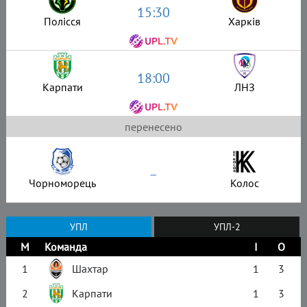
15:30
Полісся
Харків
18:00
Карпати
ЛНЗ
перенесено
–
Чорноморець
Колос
УПЛ
УПЛ-2
М
Команда
І
О
1
Шахтар
1
3
2
Карпати
1
3