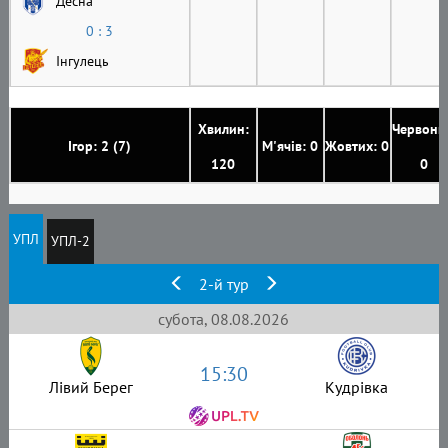
Десна
0 : 3
Інгулець
Хвилин:
Червони
Ігор: 2 (7)
М'ячів: 0
Жовтих: 0
120
0
УПЛ
УПЛ-2
2-й тур
субота, 08.08.2026
15:30
Лівий Берег
Кудрівка