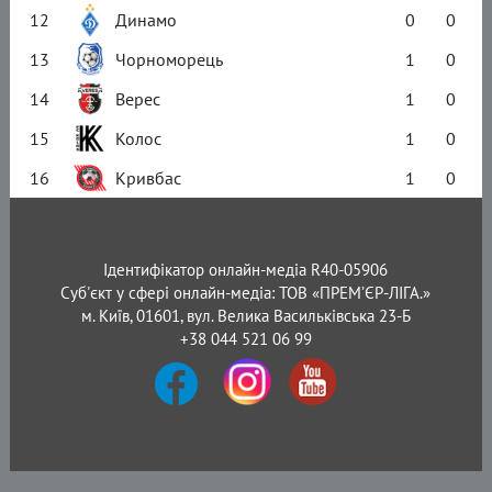
12
Динамо
0
0
13
Чорноморець
1
0
14
Верес
1
0
15
Колос
1
0
16
Кривбас
1
0
Ідентифікатор онлайн-медіа R40-05906
Суб'єкт у сфері онлайн-медіа: ТОВ «ПРЕМ’ЄР-ЛІГА.»
м. Київ, 01601, вул. Велика Васильківська 23-Б
+38 044 521 06 99