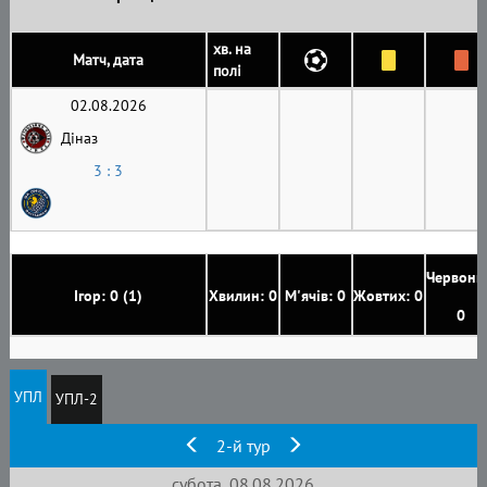
хв. на
Матч, дата
полі
02.08.2026
Діназ
3 : 3
Червони
Ігор: 0 (1)
Хвилин: 0
М'ячів: 0
Жовтих: 0
0
УПЛ
УПЛ-2
2-й тур
субота, 08.08.2026