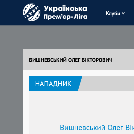
Клуби
Буковина
Зоря
ВИШНЕВСЬКИЙ ОЛЕГ ВІКТОРОВИЧ
Кудрівка
НАПАДНИК
Полісся
Вишневський Олег Ві