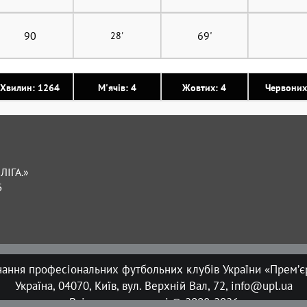
90
69'
28'
Хвилин: 1264
М'ячів: 4
Жовтих: 4
Червоних
ЛІГА.»
Б
нання професіональних футбольних клубів України «Прем’єр
Україна, 04070, Київ, вул. Верхній Вал, 72, info@upl.ua
Всі права захищені © 2008-2026