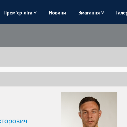
Прем'єр-ліга
Новини
Змагання
Гале
Верес
Динамо
Карпати
Колос
Лівий Берег
ЛНЗ
Харків
Чорноморець
кторович