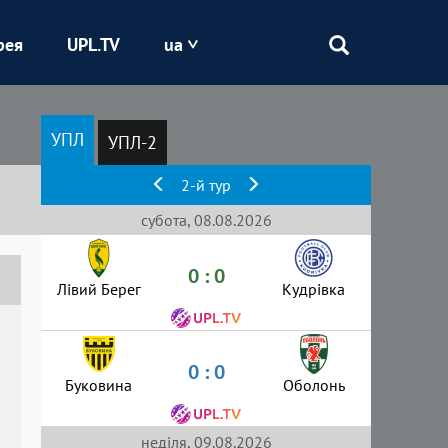
рея
UPL.TV
ua
Епіцентр
УПЛ
УПЛ-2
Кривбас
2-й тур
Оболонь
субота, 08.08.2026
0 : 0
Шахтар
Лівий Берег
Кудрівка
0 : 0
Буковина
Оболонь
неділя, 09.08.2026