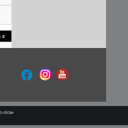
: 0
-ліга»