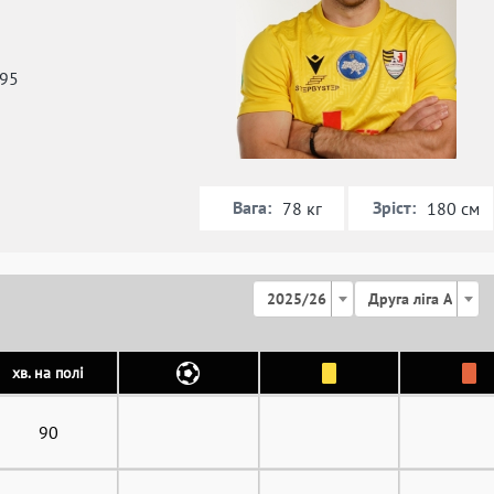
995
Вага:
Зріст:
78 кг
180 см
2025/26
Друга ліга А
хв. на полі
90