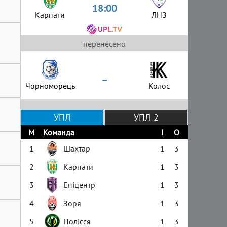
18:00
Карпати
ЛНЗ
перенесено
–
Чорноморець
Колос
УПЛ
УПЛ-2
М
Команда
І
О
1
Шахтар
1
3
2
Карпати
1
3
3
Епіцентр
1
3
4
Зоря
1
3
5
Полісся
1
3