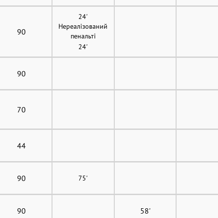
24'
Нереалізований
90
пенальті
24'
90
70
44
90
75'
90
58'