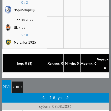
0 : 2
Чорноморець
22.08.2022
Шахтар
5 : 0
Металіст 1925
Червони
Ігор: 0 (8)
Хвилин: 0
М'ячів: 0
Жовтих: 0
0
УПЛ
УПЛ-2
2-й тур
субота, 08.08.2026