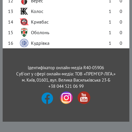
12
Верес
1
0
13
Колос
1
0
14
Кривбас
1
0
15
Оболонь
1
0
16
Кудрівка
1
0
Ідентифікатор онлайн-медіа R40-05906
Суб'єкт у сфері онлайн-медіа: ТОВ «ПРЕМ’ЄР-ЛІГА.»
м. Київ, 01601, вул. Велика Васильківська 23-Б
+38 044 521 06 99