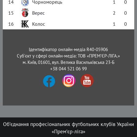
14
Чорноморець
1
0
15
Верес
2
0
16
Колос
1
0
Ідентифікатор онлайн-медіа R40-05906
Суб'єкт у сфері онлайн-медіа: ТОВ «ПРЕМ’ЄР-ЛІГА.»
м. Київ, 01601, вул. Велика Васильківська 23-Б
+38 044 521 06 99
Об’єднання професіональних футбольних клубів України
«Прем’єр-ліга»