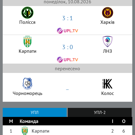
понеділок, 10.08.2026
3 : 1
Полісся
Харків
3 : 0
Карпати
ЛНЗ
перенесено
–
Чорноморець
Колос
УПЛ
УПЛ-2
М
Команда
І
О
1
Карпати
2
6