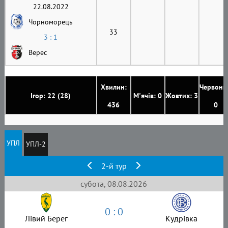
22.08.2022
Чорноморець
33
3 : 1
Верес
Хвилин:
Червони
Ігор: 22 (28)
М'ячів: 0
Жовтих: 3
436
0
УПЛ
УПЛ-2
2-й тур
субота, 08.08.2026
0 : 0
Лівий Берег
Кудрівка