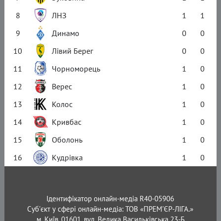
8
ЛНЗ
1
1
9
Динамо
0
0
10
Лівий Берег
0
0
11
Чорноморець
1
0
12
Верес
1
0
13
Колос
1
0
14
Кривбас
1
0
15
Оболонь
1
0
16
Кудрівка
1
0
Ідентифікатор онлайн-медіа R40-05906
Суб'єкт у сфері онлайн-медіа: ТОВ «ПРЕМ’ЄР-ЛІГА.»
м. Київ, 01601, вул. Велика Васильківська 23-Б