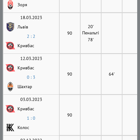
Зоря
18.03.2023
20'
Львів
Пенальті
90
2 : 2
78'
Кривбас
12.03.2023
Кривбас
90
64'
0 : 3
Шахтар
03.03.2023
Кривбас
90
1 : 0
Колос