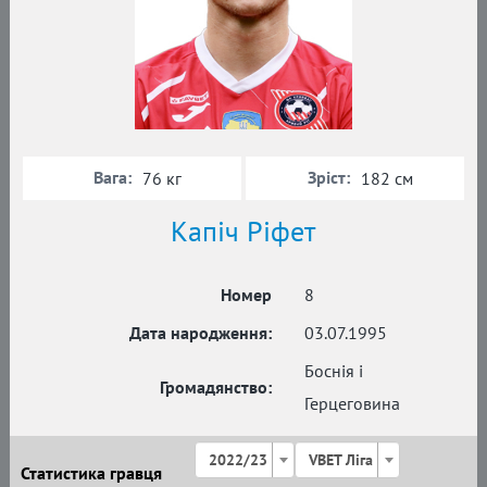
Вага:
Зріст:
76 кг
182 см
Капіч Ріфет
Номер
8
Дата народження:
03.07.1995
Боснія і
Громадянство:
Герцеговина
2022/23
VBET Ліга
Статистика гравця