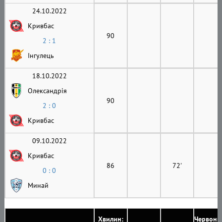
24.10.2022
Кривбас
90
2 : 1
Інгулець
18.10.2022
Олександрія
90
2 : 0
Кривбас
09.10.2022
Кривбас
86
72'
0 : 0
Минай
Хвилин:
Червони