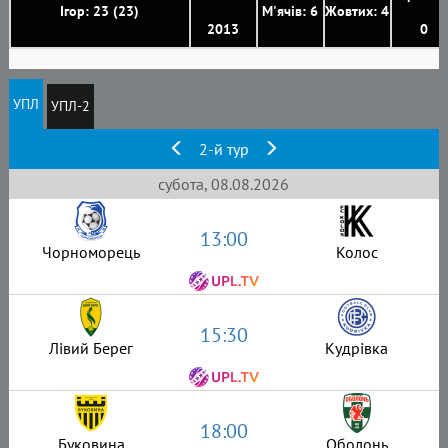
Ігор: 23 (23)
М'ячів: 6
Жовтих: 4
2013
0
УПЛ
УПЛ-2
2-й тур
субота, 08.08.2026
13:00
Чорноморець
Колос
15:30
Лівий Берег
Кудрівка
18:00
Буковина
Оболонь