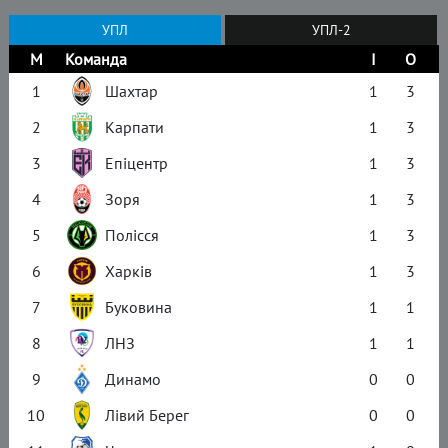
УПЛ
УПЛ-2
М
Команда
І
О
1
Шахтар
1
3
2
Карпати
1
3
3
Епіцентр
1
3
4
Зоря
1
3
5
Полісся
1
3
6
Харків
1
3
7
Буковина
1
1
8
ЛНЗ
1
1
9
Динамо
0
0
10
Лівий Берег
0
0