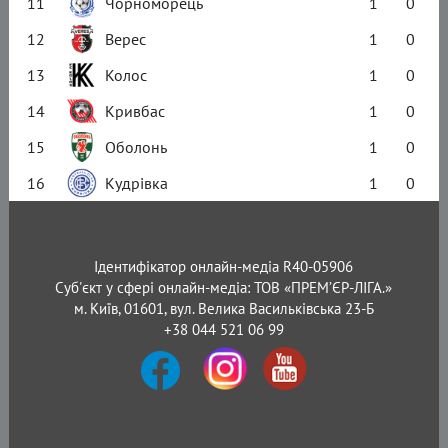
11
Чорноморець
1
0
12
Верес
1
0
13
Колос
1
0
14
Кривбас
1
0
15
Оболонь
1
0
16
Кудрівка
1
0
Ідентифікатор онлайн-медіа R40-05906
Суб'єкт у сфері онлайн-медіа: ТОВ «ПРЕМ’ЄР-ЛІГА.»
м. Київ, 01601, вул. Велика Васильківська 23-Б
+38 044 521 06 99