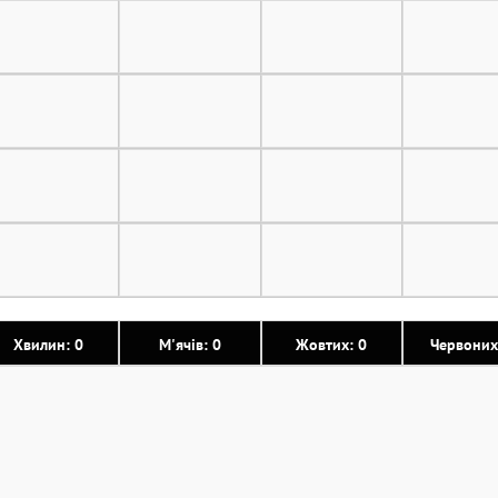
Хвилин: 0
М'ячів: 0
Жовтих: 0
Червоних