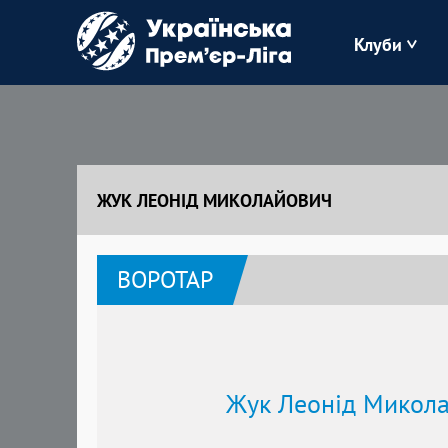
Клуби
Буковина
Зоря
ЖУК ЛЕОНІД МИКОЛАЙОВИЧ
Кудрівка
ВОРОТАР
Полісся
Жук Леонід Микол