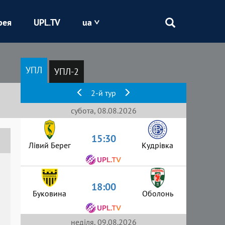
рея
UPL.TV
ua
Епіцентр
УПЛ
УПЛ-2
Кривбас
2-й тур
Оболонь
субота, 08.08.2026
15:30
Шахтар
Лівий Берег
Кудрівка
18:00
Буковина
Оболонь
неділя, 09.08.2026