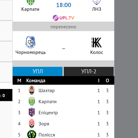
18:00
Карпати
ЛНЗ
перенесено
–
Чорноморець
Колос
УПЛ
УПЛ-2
М
Команда
І
О
1
Шахтар
1
3
: 0
2
Карпати
1
3
3
Епіцентр
1
3
4
Зоря
1
3
5
Полісся
1
3