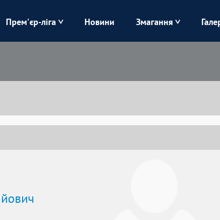
Прем'єр-ліга
Новини
Змагання
Гале
Верес
Динамо
Карпати
Колос
Лівий Берег
ЛНЗ
Харків
Чорноморець
айович