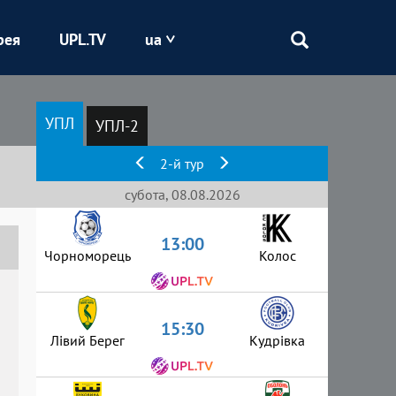
рея
UPL.TV
ua
Епіцентр
УПЛ
УПЛ-2
Кривбас
2-й тур
Оболонь
субота, 08.08.2026
13:00
Шахтар
Чорноморець
Колос
15:30
Лівий Берег
Кудрівка