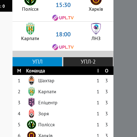
15:30
: 0
Полісся
Харків
18:00
Карпати
ЛНЗ
УПЛ
УПЛ-2
М
Команда
І
О
1
Шахтар
1
3
2
Карпати
1
3
3
Епіцентр
1
3
4
Зоря
1
3
5
Полісся
1
3
6
Харків
1
3