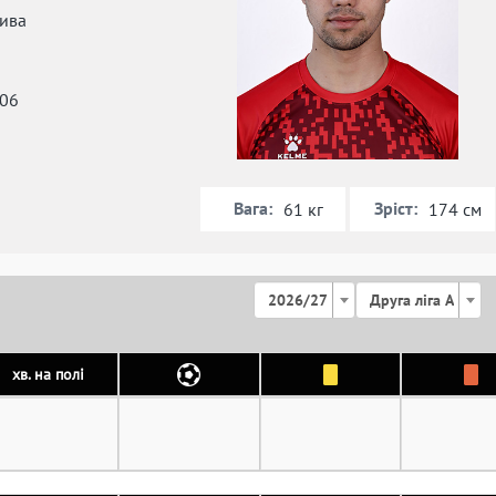
ива
006
Вага:
Зріст:
61 кг
174 см
2026/27
Друга ліга А
хв. на полі