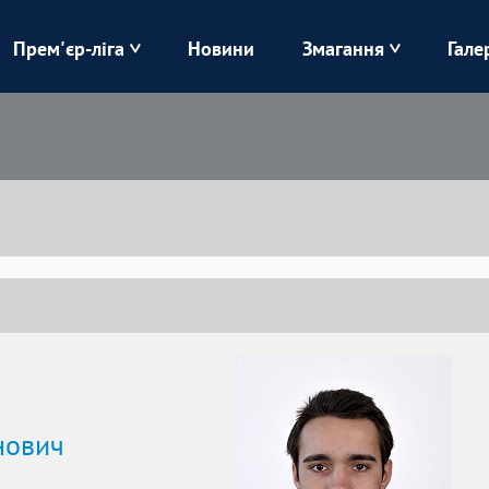
Прем'єр-ліга
Новини
Змагання
Гале
Верес
Динамо
Карпати
Колос
Лівий Берег
ЛНЗ
Харків
Чорноморець
нович