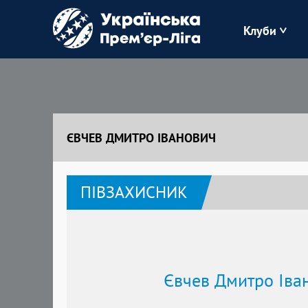
Клуби
Буковина
Зоря
ЄВЧЕВ ДМИТРО ІВАНОВИЧ
Кудрівка
ПІВЗАХИСНИК
Полісся
Євчев Дмитро Іва