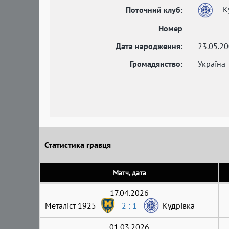
К
Поточний клуб:
Номер
-
Дата народження:
23.05.2
Громадянство:
Україна
Статистика гравця
Матч, дата
17.04.2026
Металіст 1925
2 : 1
Кудрівка
01.03.2026