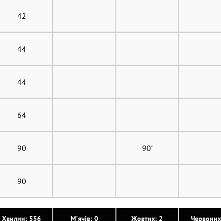
42
44
44
64
90
90'
90
Хвилин: 556
М'ячів: 0
Жовтих: 2
Червоних