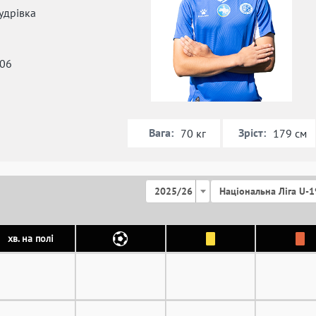
удрівка
006
Вага:
Зріст:
70 кг
179 см
2025/26
Національна Ліга U-1
хв. на полі