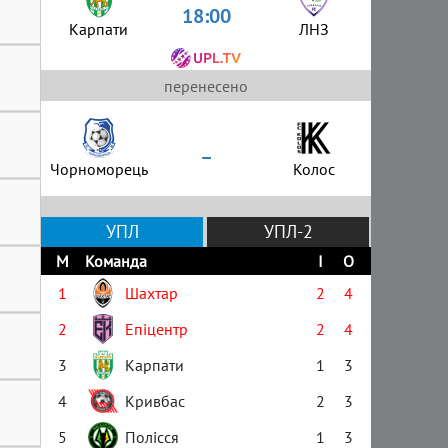
18:00
Карпати
ЛНЗ
перенесено
–
Чорноморець
Колос
УПЛ
УПЛ-2
М
Команда
І
О
1
Шахтар
2
4
2
Епіцентр
2
4
3
Карпати
1
3
4
Кривбас
2
3
5
Полісся
1
3