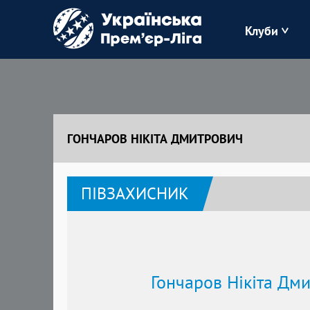
Клуби
Буковина
Зоря
ГОНЧАРОВ НІКІТА ДМИТРОВИЧ
Кудрівка
ПІВЗАХИСНИК
Полісся
Гончаров Нікіта Дм