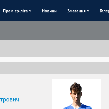
Прем'єр-ліга
Новини
Змагання
Гале
Верес
Динамо
Карпати
Колос
Лівий Берег
ЛНЗ
Харків
Чорноморець
итрович