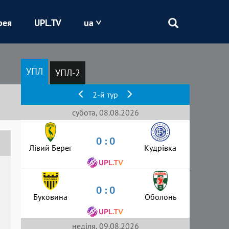
рея
UPL.TV
ua
Епіцентр
УПЛ
УПЛ-2
Кривбас
2-й тур
Оболонь
субота, 08.08.2026
0 : 0
Шахтар
Лівий Берег
Кудрівка
0 : 0
Буковина
Оболонь
неділя, 09.08.2026