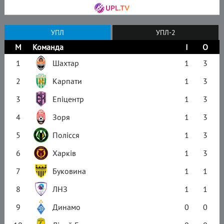
УПЛ
УПЛ-2
М
Команда
І
О
1
Шахтар
1
3
2
Карпати
1
3
3
Епіцентр
1
3
4
Зоря
1
3
5
Полісся
1
3
6
Харків
1
3
7
Буковина
1
1
8
ЛНЗ
1
1
9
Динамо
0
0