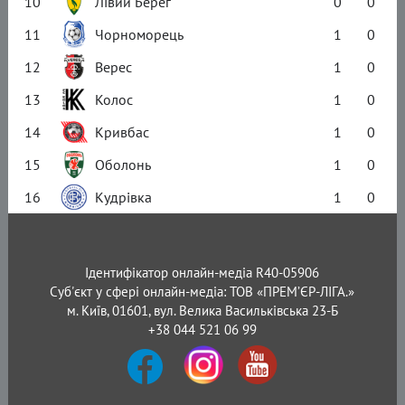
10
Лівий Берег
0
0
11
Чорноморець
1
0
12
Верес
1
0
13
Колос
1
0
14
Кривбас
1
0
15
Оболонь
1
0
16
Кудрівка
1
0
Ідентифікатор онлайн-медіа R40-05906
Суб'єкт у сфері онлайн-медіа: ТОВ «ПРЕМ’ЄР-ЛІГА.»
м. Київ, 01601, вул. Велика Васильківська 23-Б
+38 044 521 06 99