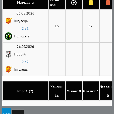
Матч, дата
полі
03.08.2026
Інгулець
16
87'
2 : 1
Полісся-2
26.07.2026
Пробій
2 : 2
Інгулець
Хвилин:
Червони
Ігор: 1 (2)
М'ячів: 0
Жовтих: 1
16
0