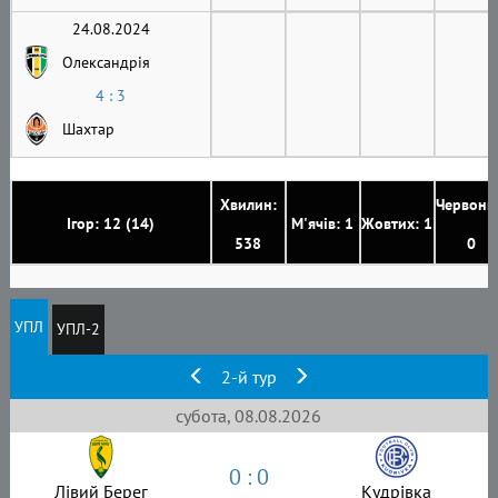
24.08.2024
Олександрія
4 : 3
Шахтар
Хвилин:
Червони
Ігор: 12 (14)
М'ячів: 1
Жовтих: 1
538
0
УПЛ
УПЛ-2
2-й тур
субота, 08.08.2026
0 : 0
Лівий Берег
Кудрівка