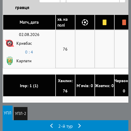
гравця
хв. на
Матч, дата
полі
02.08.2026
Кривбас
76
0 : 4
Карпати
Хвилин:
Червони
Ігор: 1 (1)
М'ячів: 0
Жовтих: 0
76
0
УПЛ
УПЛ-2
2-й тур