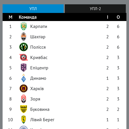
УПЛ
УПЛ-2
М
Команда
І
О
1
Карпати
2
6
2
Шахтар
2
6
3
Полісся
2
6
4
Кривбас
2
3
5
Епіцентр
2
3
6
Динамо
1
3
7
Харків
2
3
8
Зоря
2
3
9
Буковина
2
2
10
Лівий Берег
1
1