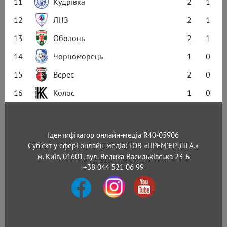
11
Кудрівка
2
1
12
ЛНЗ
2
1
13
Оболонь
2
1
14
Чорноморець
1
0
15
Верес
2
0
16
Колос
1
0
Ідентифікатор онлайн-медіа R40-05906
Суб'єкт у сфері онлайн-медіа: ТОВ «ПРЕМ’ЄР-ЛІГА.»
м. Київ, 01601, вул. Велика Васильківська 23-Б
+38 044 521 06 99